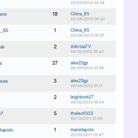
23/05/2014 23:44
18
ane
China_85
22/08/2013 09:42
1
a_85
China_85
22/08/2013 09:31
2
iub
AdictaaTV
04/10/2012 05:43
27
a
alex22gp
06/09/2012 01:26
3
aaaa
alex22gp
06/09/2012 01:11
2
leightonb27
04/02/2012 16:24
5
07
theleo1003
09/12/2011 21:06
1
tapolo
marietapolo
22/09/2011 22:47