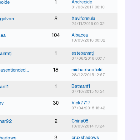
1
eoide
Andreoide
31/03/2017 06:10
8
galvan
Xaviformula
24/11/2016 00:02
104
cea
Albacea
13/09/2016 00:32
1
anmtj
estebanmtj
07/06/2016 00:17
18
elkemasentiendedetv
michaelscofield
28/12/2015 12:57
1
anf1
Batmanf1
07/10/2015 10:54
30
ny
Vick7717
07/04/2015 16:42
2
thar92
China08
13/09/2014 19:24
3
shadows
cruxshadows