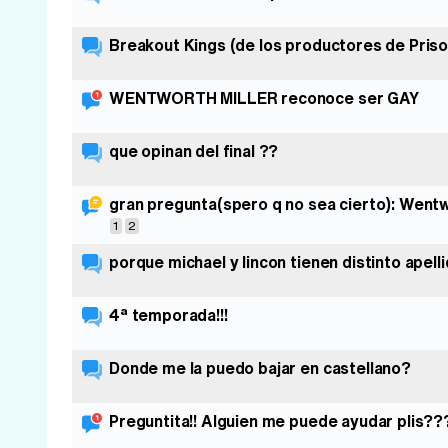
Breakout Kings (de los productores de Pris
WENTWORTH MILLER reconoce ser GAY
que opinan del final ??
gran pregunta(spero q no sea cierto): Went
1
2
porque michael y lincon tienen distinto apell
4ª temporada!!!
Donde me la puedo bajar en castellano?
Preguntita!! Alguien me puede ayudar plis?