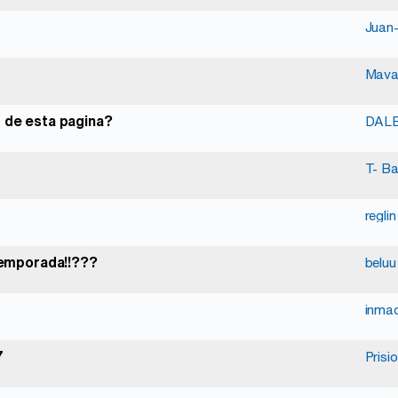
Mav
r de esta pagina?
DAL
T- B
reglin
 temporada!!???
beluu
inma
7
Prisi