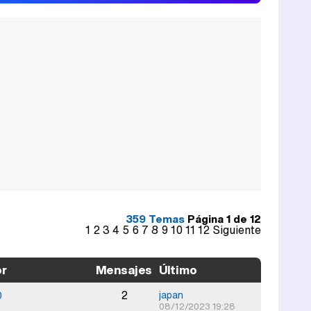
359 Temas
Página
1
de
12
1
2
3
4
5
6
7
8
9
10
11
12
Siguiente
or
Mensajes
Último
2
0
japan
08/12/2023 19:28