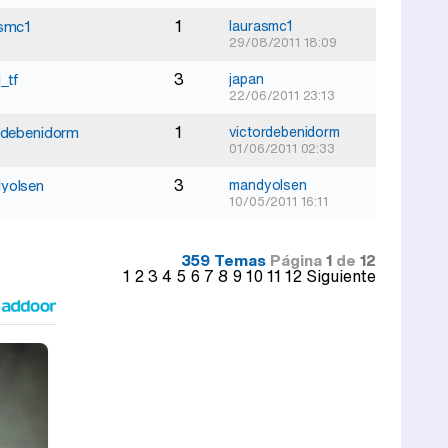
1
asmc1
laurasmc1
29/08/2011 18:09
3
_tf
japan
22/06/2011 23:13
1
rdebenidorm
victordebenidorm
01/06/2011 02:33
3
yolsen
mandyolsen
10/05/2011 16:11
359 Temas
Página
1
de
12
1
2
3
4
5
6
7
8
9
10
11
12
Siguiente