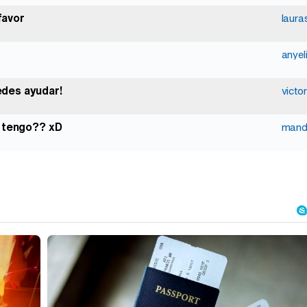
favor
laur
anyeli
des ayudar!
victo
k tengo?? xD
mand