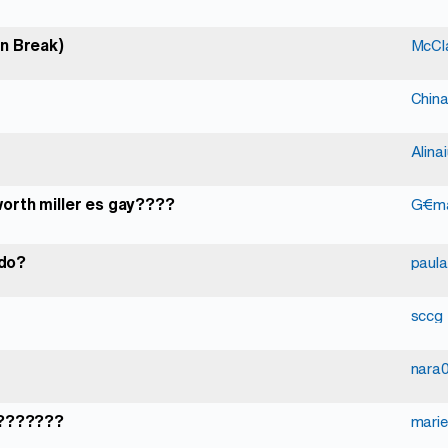
on Break)
McCl
Chin
Alina
worth miller es gay????
G€m
ido?
paul
sccg
nara
????????
marie