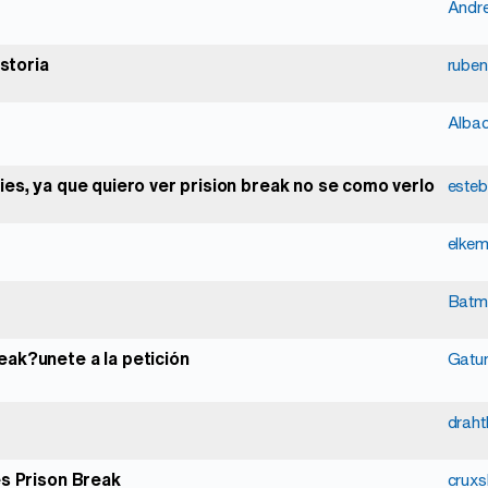
Andr
istoria
ruben
Alba
es, ya que quiero ver prision break no se como verlo
esteb
Batm
eak?unete a la petición
Gatu
drah
es Prison Break
crux