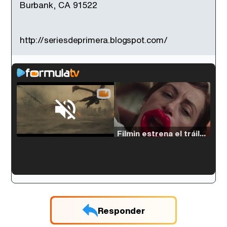
Burbank, CA 91522
http://seriesdeprimera.blogspot.com/
Loaded
:
33.30%
/
Unmute
Filmin estrena el tráiler de 'Millennial Mal', su nueva comedia universitaria de la mano de Lorena Iglesias
'120 Minutos' celebra sus 2.000 programas en Telemadrid con un vídeo del día a día en la redacción
Responder