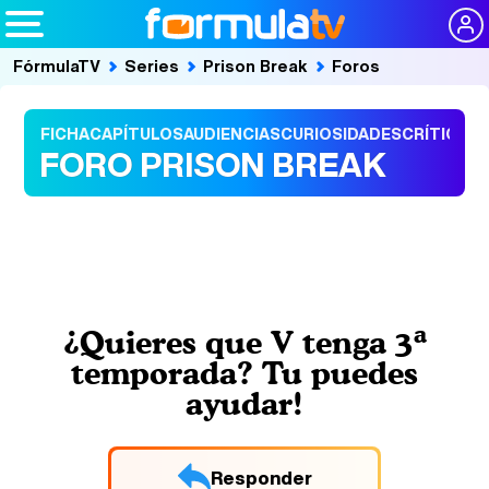
FórmulaTV
Series
Prison Break
Foros
FICHA
CAPÍTULOS
AUDIENCIAS
CURIOSIDADES
CRÍTICAS
FORO PRISON BREAK
¿Quieres que V tenga 3ª
temporada? Tu puedes
ayudar!
Responder