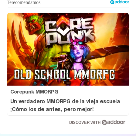
Tráiler de '33 días', la nueva serie de Atresplayer con Julián Villagrán y José Manuel Poga
Tráiler en catalán de 'Ravalear', la nueva serie de HBO Max sobre los fondos buitre
Tráiler de la tercera temporada de 'The Walking Dead: Dead City' de AMC+
Corepunk MMORPG
Un verdadero MMORPG de la vieja escuela
¡Cómo los de antes, pero mejor!
Canción ganadora de Eurovisión 2026: DARA con "Bangaranga" por Bulgaria
DISCOVER WITH