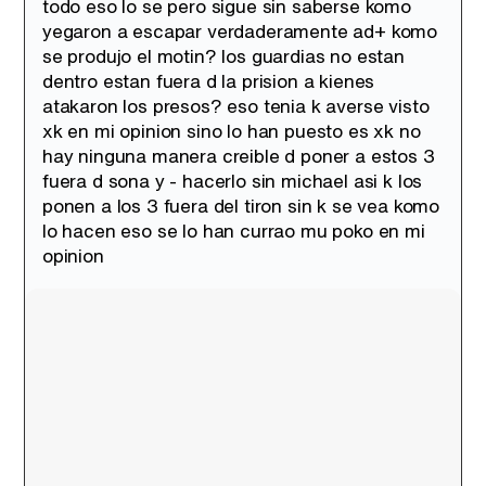
todo eso lo se pero sigue sin saberse komo
yegaron a escapar verdaderamente ad+ komo
se produjo el motin? los guardias no estan
dentro estan fuera d la prision a kienes
Tráiler de la tercera temporada de 'The Walking Dead: Dead City' de AMC+
atakaron los presos? eso tenia k averse visto
xk en mi opinion sino lo han puesto es xk no
hay ninguna manera creible d poner a estos 3
fuera d sona y - hacerlo sin michael asi k los
ponen a los 3 fuera del tiron sin k se vea komo
Canción ganadora de Eurovisión 2026: DARA con "Bangaranga" por Bulgaria
lo hacen eso se lo han currao mu poko en mi
opinion