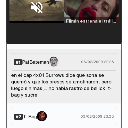
Loaded
:
33.30%
/
Unmute
Filmin estrena el tráiler de 'Millennial Mal', su nueva comedia universitaria de la mano de Lorena Iglesias
'120 Minutos' celebra sus 2.000 programas en Telemadrid con un vídeo del día a día en la redacción
PatBateman
#1
03/02/2009 20:28
en el cap 4x01 Burrows dice que sona se
quemó y que los presos se amotinaron, pero
Tráiler de '33 días', la nueva serie de Atresplayer con Julián Villagrán y José Manuel Poga
luego sin mas,... no habia rastro de bellick, t-
bag y sucre
T- Bag
#2
03/02/2009 23:33
Tráiler en catalán de 'Ravalear', la nueva serie de HBO Max sobre los fondos buitre