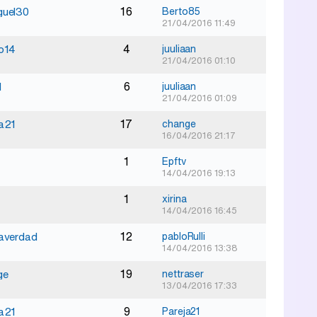
16
guel30
Berto85
21/04/2016 11:49
4
o14
juuliaan
21/04/2016 01:10
6
1
juuliaan
21/04/2016 01:09
17
a21
change
16/04/2016 21:17
1
Epftv
14/04/2016 19:13
1
xirina
14/04/2016 16:45
12
laverdad
pabloRulli
14/04/2016 13:38
19
ge
nettraser
13/04/2016 17:33
9
a21
Pareja21