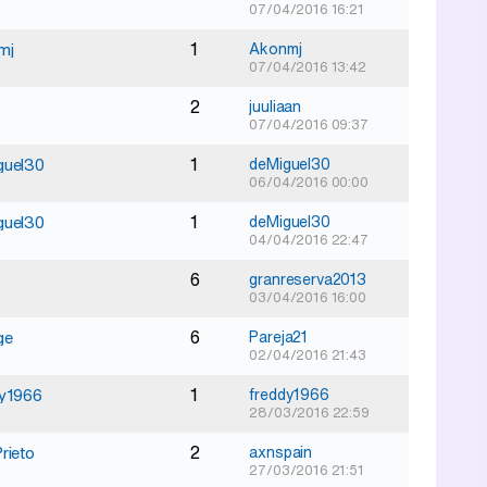
07/04/2016 16:21
1
mj
Akonmj
07/04/2016 13:42
2
juuliaan
07/04/2016 09:37
1
guel30
deMiguel30
06/04/2016 00:00
1
guel30
deMiguel30
04/04/2016 22:47
6
granreserva2013
03/04/2016 16:00
6
ge
Pareja21
02/04/2016 21:43
1
dy1966
freddy1966
28/03/2016 22:59
2
rieto
axnspain
27/03/2016 21:51