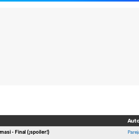
Aut
si - Final (¡spoiler!)
Parej