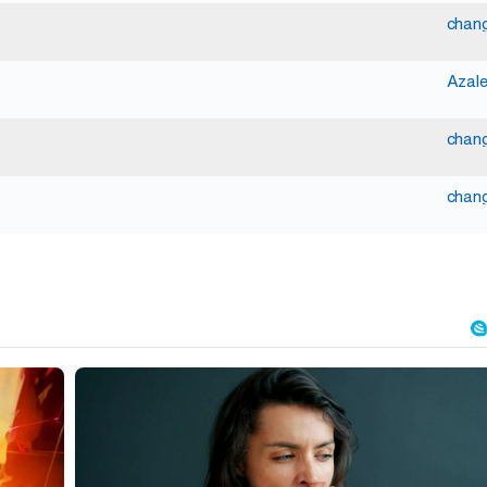
chan
Azal
chan
chan