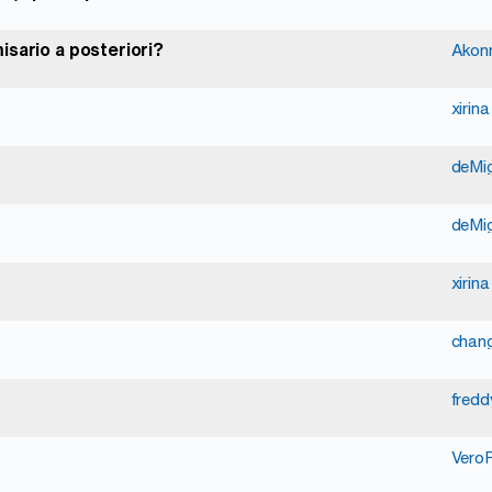
isario a posteriori?
Akon
xirina
deMi
deMi
xirina
chan
fred
VeroP