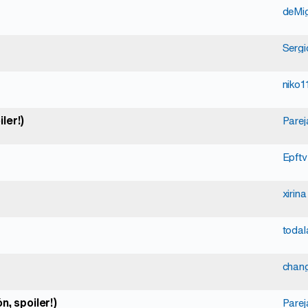
deMi
Sergi
niko1
ler!)
Parej
Epftv
xirina
toda
chan
n, spoiler!)
Parej