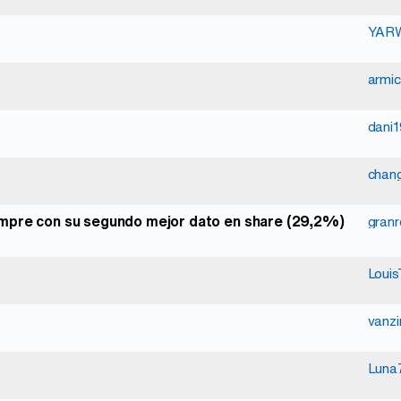
YAR
armic
dani
chan
empre con su segundo mejor dato en share (29,2%)
gran
Louis
vanzi
Luna