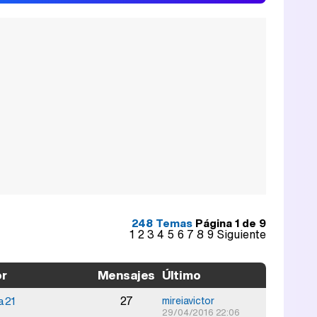
248 Temas
Página
1
de
9
1
2
3
4
5
6
7
8
9
Siguiente
or
Mensajes
Último
27
a21
mireiavictor
29/04/2016 22:06