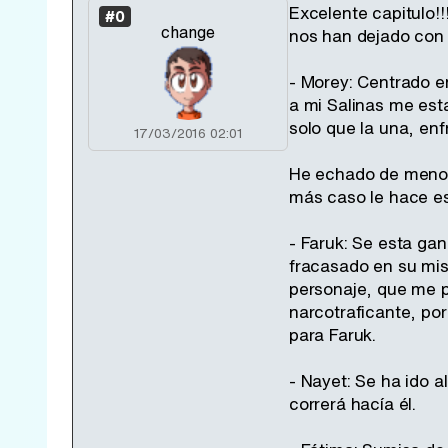
Excelente capitulo!!
#0
change
nos han dejado con
- Morey: Centrado e
a mi Salinas me est
solo que la una, en
17/03/2016 02:01
He echado de meno
más caso le hace e
- Faruk: Se esta ga
fracasado en su mis
personaje, que me p
narcotraficante, por
para Faruk.
- Nayet: Se ha ido a
correrá hacía él.