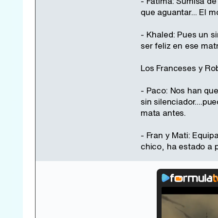
- Fátima: Sumisa de 
que aguantar... El 
- Khaled: Pues un s
ser feliz en ese ma
Los Franceses y Robl
- Paco: Nos han que
sin silenciador....p
mata antes.
- Fran y Mati: Equip
chico, ha estado a p