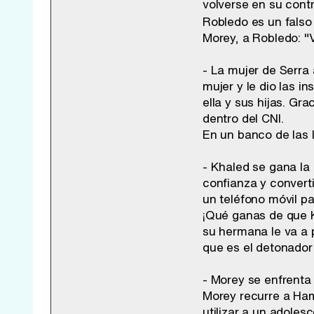
volverse en su contr
Robledo es un falso
Morey, a Robledo: "
- La mujer de Serra
mujer y le dio las 
ella y sus hijas. Gr
dentro del CNI.
En un banco de las 
- Khaled se gana la
confianza y converti
un teléfono móvil pa
¡Qué ganas de que K
su hermana le va a 
que es el detonado
- Morey se enfrenta
Morey recurre a Ham
utilizar a un adoles