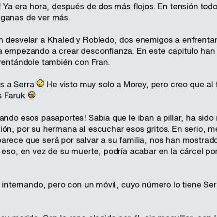
! Ya era hora, después de dos más flojos. En tensión tod
 ganas de ver más.
n desvelar a Khaled y Robledo, dos enemigos a enfrentar, 
a empezando a crear desconfianza. En este capitulo ha
frentándole también con Fran.
s a Serra
He visto muy solo a Morey, pero creo que al 
s Faruk
nando esos pasaportes! Sabia que le iban a pillar, ha si
ión, por su hermana al escuchar esos gritos. En serio,
arece que será por salvar a su familia, nos han mostrado
 eso, en vez de su muerte, podría acabar en la cárcel po
l internando, pero con un móvil, cuyo número lo tiene Se