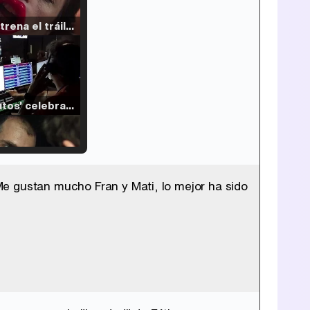
Filmin estrena el tráiler de 'Millennial Mal', su nueva comedia universitaria de la mano de Lorena Iglesias
'120 Minutos' celebra sus 2.000 programas en Telemadrid con un vídeo del día a día en la redacción
e gustan mucho Fran y Mati, lo mejor ha sido
Tráiler de '33 días', la nueva serie de Atresplayer con Julián Villagrán y José Manuel Poga
Tráiler en catalán de 'Ravalear', la nueva serie de HBO Max sobre los fondos buitre