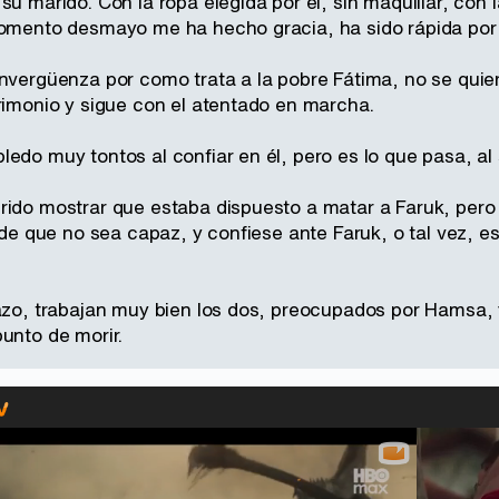
su marido. Con la ropa elegida por él, sin maquillar, con 
momento desmayo me ha hecho gracia, ha sido rápida por
invergüenza por como trata a la pobre Fátima, no se quie
trimonio y sigue con el atentado en marcha.
edo muy tontos al confiar en él, pero es lo que pasa, al 
rido mostrar que estaba dispuesto a matar a Faruk, pero 
uede que no sea capaz, y confiese ante Faruk, o tal vez, e
azo, trabajan muy bien los dos, preocupados por Hamsa, y 
unto de morir.