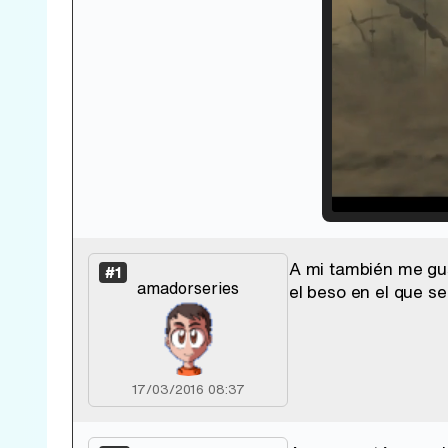
Loade
33.30
A mi también me gus
#1
amadorseries
el beso en el que se
17/03/2016 08:37