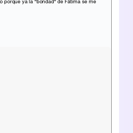
mo porque ya la "bondad" de Fátima se me
Tráiler de la tercera temporada de 'The Walking Dead: Dead City' de AMC+
Canción ganadora de Eurovisión 2026: DARA con "Bangaranga" por Bulgaria