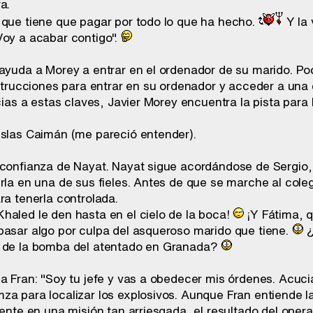
a.
 que tiene que pagar por todo lo que ha hecho.
Y la 
Voy a acabar contigo".
 ayuda a Morey a entrar en el ordenador de su marido. Po
instrucciones para entrar en su ordenador y acceder a un
acias a estas claves, Javier Morey encuentra la pista para 
Islas Caimán (me pareció entender).
 confianza de Nayat. Nayat sigue acordándose de Sergio,
rla en una de sus fieles. Antes de que se marche al coleg
ra tenerla controlada.
haled le den hasta en el cielo de la boca!
¡Y Fátima, 
pasar algo por culpa del asqueroso marido que tiene.
¿
r de la bomba del atentado en Granada?
 a Fran: "Soy tu jefe y vas a obedecer mis órdenes. Acuci
za para localizar los explosivos. Aunque Fran entiende l
cente en una misión tan arriesgada, el resultado del operat