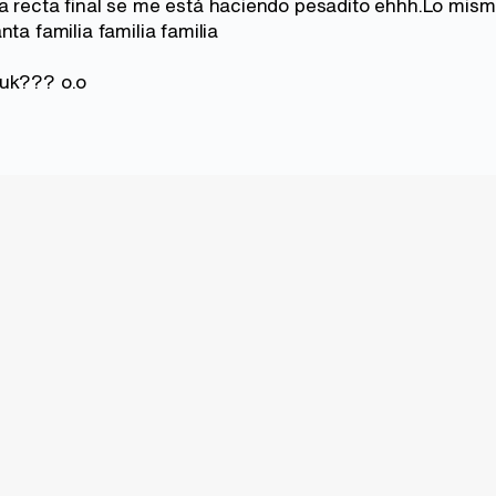
a recta final se me está haciendo pesadito ehhh.Lo mis
nta familia familia familia
ruk??? o.o