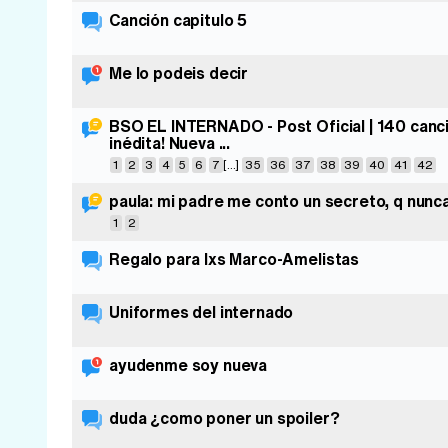
Canción capitulo 5
Me lo podeis decir
BSO EL INTERNADO - Post Oficial | 140 cancio
inédita! Nueva ...
1
2
3
4
5
6
7
[...]
35
36
37
38
39
40
41
42
paula: mi padre me conto un secreto, q nunca
1
2
Regalo para lxs Marco-Amelistas
Uniformes del internado
ayudenme soy nueva
duda ¿como poner un spoiler?