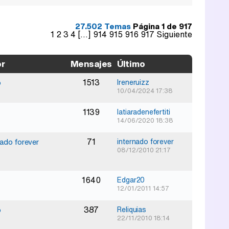
27.502 Temas
Página
1
de
917
1
2
3
4
[...]
914
915
916
917
Siguiente
or
Mensajes
Último
1513
o
Ireneruizz
10/04/2024 17:38
1139
latiaradenefertiti
14/06/2020 18:38
71
nado forever
internado forever
08/12/2010 21:17
1640
Edgar20
12/01/2011 14:57
387
o
Reliquias
22/11/2010 18:14