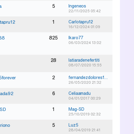
5
a
Ingeneos
22/11/2025 05:42
1
tapru12
Carlotapru12
16/12/2024 01:09
825
l38
Ikaro77
06/03/2024 13:02
28
latiaradenefertiti
08/07/2020 15:55
2
5forever
fernandezdolores1994
26/05/2020 21:32
6
nada92
Celiaamadu
04/01/2017 00:29
1
-SD
Mag-SD
25/10/2019 02:32
5
riono
Luz5
28/04/2019 21:41