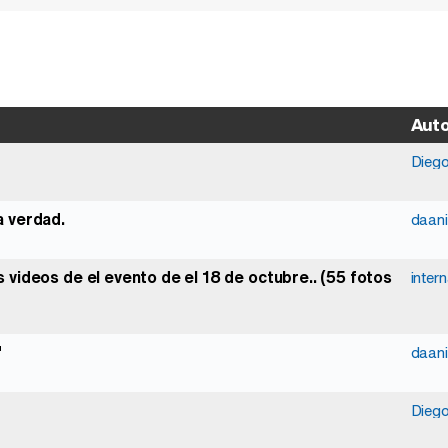
Aut
Dieg
la verdad.
daani
videos de el evento de el 18 de octubre.. (55 fotos
inter
"
daani
Dieg