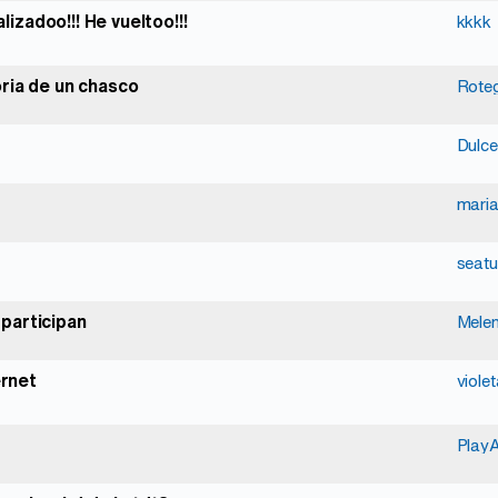
lizadoo!!! He vueltoo!!!
kkkk
oria de un chasco
Rote
Dulce
mari
seatu
participan
Mele
ernet
viole
Play