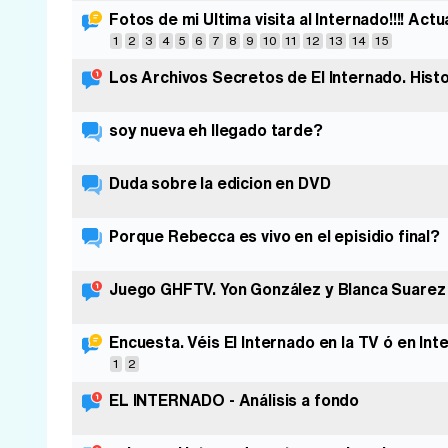
Fotos de mi Ultima visita al Internado!!!! Actua
1
2
3
4
5
6
7
8
9
10
11
12
13
14
15
Los Archivos Secretos de El Internado. Hist
soy nueva eh llegado tarde?
Duda sobre la edicion en DVD
Porque Rebecca es vivo en el episidio final?
Juego GHFTV. Yon González y Blanca Suarez 
Encuesta. Véis El Internado en la TV ó en Int
1
2
EL INTERNADO - Análisis a fondo