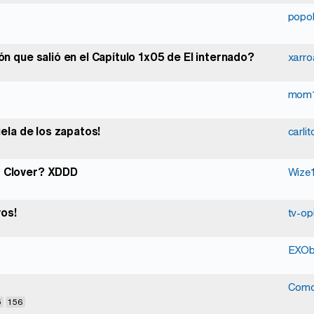
popo
ión que salió en el Capítulo 1x05 de El internado?
xarro
mom
uela de los zapatos!
carli
at Clover? XDDD
Wize
vos!
tv-op
EXOb
Como
5
156