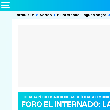
FórmulaTV
Series
El internado: Laguna negra
FICHA
CAPÍTULOS
AUDIENCIAS
CRÍTICAS
COMUNI
FORO EL INTERNADO: 