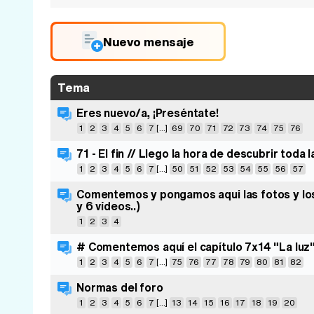
Nuevo mensaje
Tema
Eres nuevo/a, ¡Preséntate!
1
2
3
4
5
6
7
[...]
69
70
71
72
73
74
75
76
71 - El fin // Llego la hora de descubrir toda 
1
2
3
4
5
6
7
[...]
50
51
52
53
54
55
56
57
Comentemos y pongamos aqui las fotos y los 
y 6 vídeos..)
1
2
3
4
# Comentemos aquí el capítulo 7x14 "La luz
1
2
3
4
5
6
7
[...]
75
76
77
78
79
80
81
82
Normas del foro
1
2
3
4
5
6
7
[...]
13
14
15
16
17
18
19
20