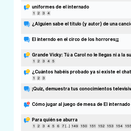
uniformes de el internado
1
2
3
4
¿Alguien sabe el título (y autor) de una canc
El interndo en el circo de los horrores¡¡¡
Grande Vicky: Tú a Carol no le llegas ni a la s
1
2
3
4
5
¿Cuántos habéis probado ya si existe el ch
1
2
3
¡Quiz, demuestra tus conocimientos televisi
Cómo jugar al juego de mesa de El internado
Para quién se aburra
1
2
3
4
5
6
7
[...]
149
150
151
152
153
154
15