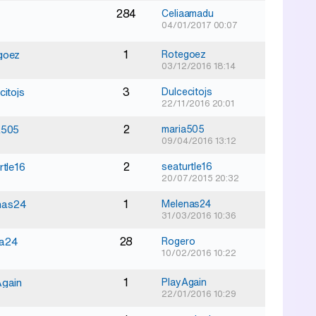
284
Celiaamadu
04/01/2017 00:07
1
goez
Rotegoez
03/12/2016 18:14
3
citojs
Dulcecitojs
22/11/2016 20:01
2
a505
maria505
09/04/2016 13:12
2
rtle16
seaturtle16
20/07/2015 20:32
1
nas24
Melenas24
31/03/2016 10:36
28
ta24
Rogero
10/02/2016 10:22
1
Again
PlayAgain
22/01/2016 10:29