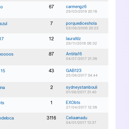
67
lo
carmengz6
29/03/2019 20:18
7
azul
porquediceshola
03/06/2008 20:23
12
17
laurafdz
29/11/2018 08:32
87
tooooos
Antiita16
04/07/2017 21:38
43
115
GAB123
25/06/2017 04:44
2
ina
sydneystambouli
01/06/2017 21:40
1
ts
EXObts
27/04/2017 12:38
3116
deloca
Celiaamadu
04/01/2017 13:37