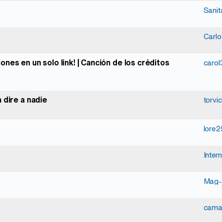
Sanit
Carlo
nes en un solo link! | Canción de los créditos
caro
 dire a nadie
torvic
lore2
Inter
Mag
cama