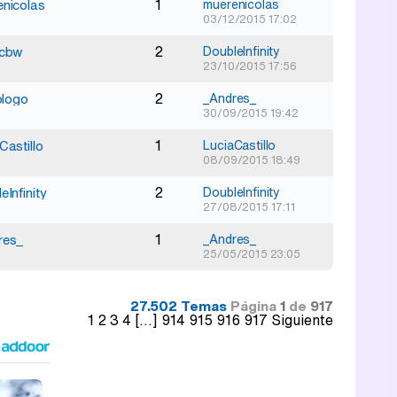
1
nicolas
muerenicolas
03/12/2015 17:02
2
rcbw
DoubleInfinity
23/10/2015 17:56
2
nologo
_Andres_
30/09/2015 19:42
1
Castillo
LuciaCastillo
08/09/2015 18:49
2
eInfinity
DoubleInfinity
27/08/2015 17:11
1
res_
_Andres_
25/05/2015 23:05
27.502 Temas
Página
1
de
917
1
2
3
4
[...]
914
915
916
917
Siguiente