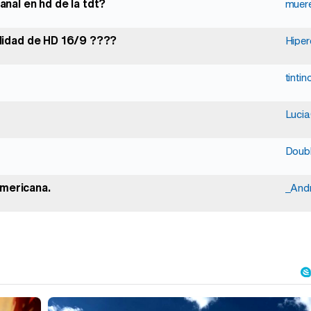
anal en hd de la tdt?
muere
bilidad de HD 16/9 ????
Hipe
tinti
Lucia
Doubl
americana.
_And