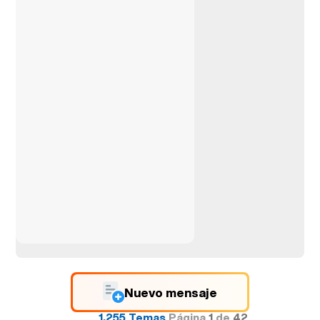
Nuevo mensaje
1.255 Temas
Página
1
de
42