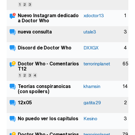
1
2
3
Nuevo Instagram dedicado
1
xdoctor13
a Doctor Who
nueva consulta
3
utale3
Discord de Doctor Who
4
DXXGX
Doctor Who - Comentarios
65
terrorinplanet
T12
1
2
3
4
Teorías conspiranoicas
14
khamsin
(con spoilers)
12x05
2
gatita29
No puedo ver los capítulos
3
Kesino
Doctor Who - Comentarios
79
terrorinplanet