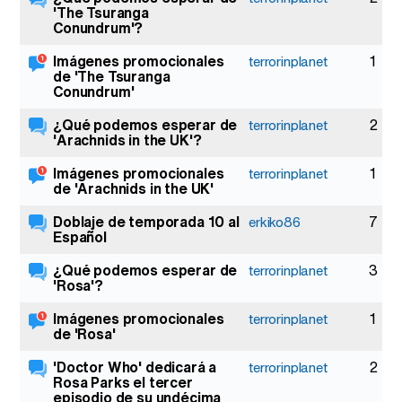
'The Tsuranga
Conundrum'?
Imágenes promocionales
1
terrorinplanet
de 'The Tsuranga
Conundrum'
¿Qué podemos esperar de
2
terrorinplanet
'Arachnids in the UK'?
Imágenes promocionales
1
terrorinplanet
de 'Arachnids in the UK'
Doblaje de temporada 10 al
7
erkiko86
Español
¿Qué podemos esperar de
3
terrorinplanet
'Rosa'?
Imágenes promocionales
1
terrorinplanet
de 'Rosa'
'Doctor Who' dedicará a
2
terrorinplanet
Rosa Parks el tercer
episodio de su undécima