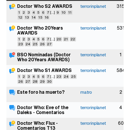
Doctor Who S2 AWARDS
315
terrorinplanet
1
2
3
4
5
6
7
[...]
9
10
11
12
13
14
15
16
Doctor Who 20Years
531
terrorinplanet
AWARDS
1
2
3
4
5
6
7
[...]
20
21
22
23
24
25
26
27
BSO Nominadas (Doctor
1
terrorinplanet
Who 20Years AWARDS)
Doctor Who S1 AWARDS
584
terrorinplanet
1
2
3
4
5
6
7
[...]
23
24
25
26
27
28
29
30
Este foro ha muerto?
2
matro
Doctor Who: Eve of the
4
terrorinplanet
Daleks - Comentarios
Doctor Who: Flux -
60
terrorinplanet
Comentarios T13