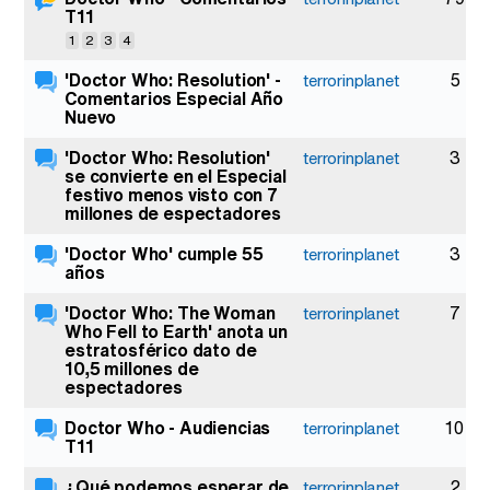
T11
1
2
3
4
'Doctor Who: Resolution' -
5
terrorinplanet
Comentarios Especial Año
Nuevo
'Doctor Who: Resolution'
3
terrorinplanet
se convierte en el Especial
festivo menos visto con 7
millones de espectadores
'Doctor Who' cumple 55
3
terrorinplanet
años
'Doctor Who: The Woman
7
terrorinplanet
Who Fell to Earth' anota un
estratosférico dato de
10,5 millones de
espectadores
Doctor Who - Audiencias
10
terrorinplanet
T11
¿Qué podemos esperar de
2
terrorinplanet