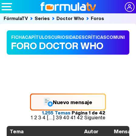
FórmulaTV
Series
Doctor Who
Foros
FICHA
CAPÍTULOS
CURIOSIDADES
CRÍTICAS
COMUNIDAD
FORO DOCTOR WHO
Nuevo mensaje
1.255 Temas
Página
1
de
42
1
2
3
4
[...]
39
40
41
42
Siguiente
Autor
Mensaje
Tema