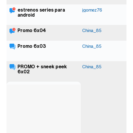
estrenos series para
1
jgomez76
android
Promo 6x04
1
China_85
Promo 6x03
3
China_85
PROMO + sneek peek
6
China_85
6x02