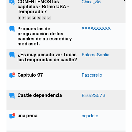
COMENTEMOS los
122
China_85
capitulos - Ritmo USA -
Temporada 7
1
2
3
4
5
6
7
Propuestas de
2
8888888888
programación de los
canales de atresmedia y
mediaset.
¿Es muy pesado ver todas
3
PalomaSantia
las temporadas de castle?
Capítulo 97
1
Pazcereijo
Castle dependencia
5
Elisa23573
una pena
1
cepelete