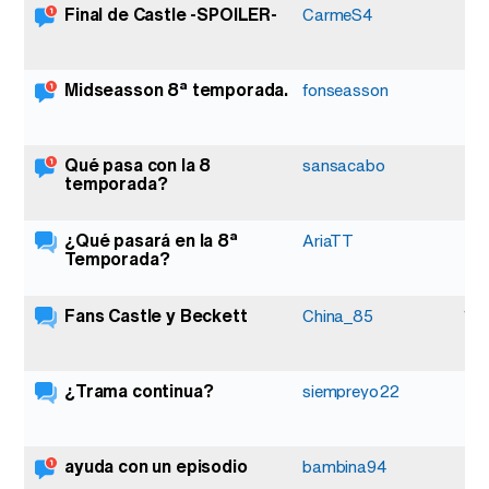
Final de Castle -SPOILER-
1
CarmeS4
Midseasson 8ª temporada.
1
fonseasson
Qué pasa con la 8
1
sansacabo
temporada?
¿Qué pasará en la 8ª
3
AriaTT
Temporada?
Fans Castle y Beckett
13
China_85
¿Trama continua?
2
siempreyo22
ayuda con un episodio
1
bambina94