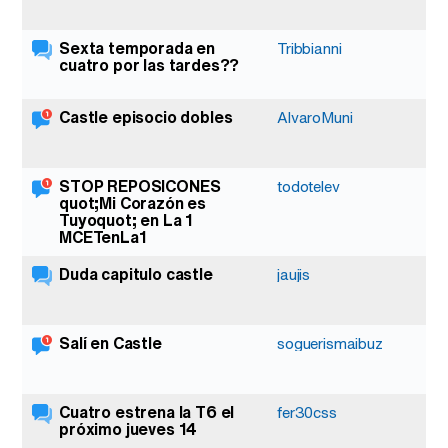
Sexta temporada en
2
Tribbianni
cuatro por las tardes??
Castle episocio dobles
1
AlvaroMuni
STOP REPOSICONES
1
todotelev
quot;Mi Corazón es
Tuyoquot; en La 1
MCETenLa1
Duda capitulo castle
4
jaujis
Salí en Castle
1
soguerismaibuz
Cuatro estrena la T6 el
8
fer30css
próximo jueves 14