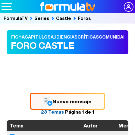
FórmulaTV
Series
Castle
Foros
FICHA
CAPÍTULOS
AUDIENCIAS
CRÍTICAS
COMUNIDAD
FORO CASTLE
Nuevo mensaje
23 Temas
Página
1
de
1
Autor
Mensa
Tema