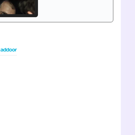
Tráiler de '33 días', la nueva serie de Atresplayer con Julián Villagrán y José Manuel Poga
Tráiler en catalán de 'Ravalear', la nueva serie de HBO Max sobre los fondos buitre
Tráiler de la tercera temporada de 'The Walking Dead: Dead City' de AMC+
Canción ganadora de Eurovisión 2026: DARA con "Bangaranga" por Bulgaria