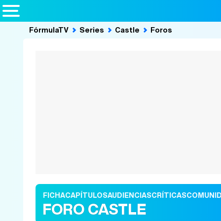
FórmulaTV
Series
Castle
Foros
FICHA
CAPÍTULOS
AUDIENCIAS
CRÍTICAS
COMUNI
FORO CASTLE