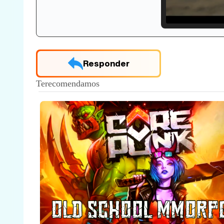
Loade
33.30
Responder