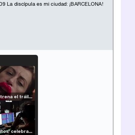
6x09 La discípula es mi ciudad: ¡BARCELONA!
Filmin estrena el tráiler de 'Millennial Mal', su nueva comedia universitaria de la mano de Lorena Iglesias
'120 Minutos' celebra sus 2.000 programas en Telemadrid con un vídeo del día a día en la redacción