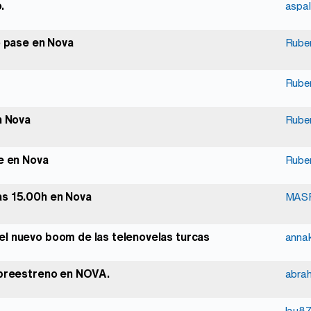
.
aspal
o pase en Nova
Rube
Rube
n Nova
Rube
se en Nova
Rube
as 15.00h en Nova
MAS
el nuevo boom de las telenovelas turcas
anna
, preestreno en NOVA.
abra
lau8