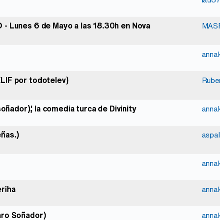
 - Lunes 6 de Mayo a las 18.30h en Nova
MAS
anna
LIF por todotelev)
Rube
oñador)', la comedia turca de Divinity
anna
ñas.)
aspal
anna
riha
anna
áro Soñador)
anna