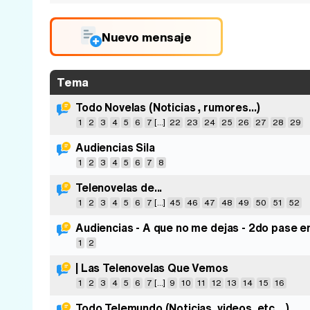
Nuevo mensaje
Tema
Todo Novelas (Noticias , rumores...)
1
2
3
4
5
6
7
[...]
22
23
24
25
26
27
28
29
Audiencias Sila
1
2
3
4
5
6
7
8
Telenovelas de...
1
2
3
4
5
6
7
[...]
45
46
47
48
49
50
51
52
Audiencias - A que no me dejas - 2do pase 
1
2
| Las Telenovelas Que Vemos
1
2
3
4
5
6
7
[...]
9
10
11
12
13
14
15
16
Todo Telemundo (Noticias, videos, etc....)