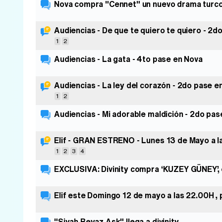
Nova compra "Cennet" un nuevo drama turco
Audiencias - De que te quiero te quiero - 2d
1
2
Audiencias - La gata - 4to pase en Nova
Audiencias - La ley del corazón - 2do pase e
1
2
Audiencias - Mi adorable maldición - 2do pa
Elif - GRAN ESTRENO - Lunes 13 de Mayo a l
1
2
3
4
EXCLUSIVA: Divinity compra ‘KUZEY GÜNEY’, 
Elif este Domingo 12 de mayo a las 22.00H 
"Siyah Beyaz Ask" llega a divinity