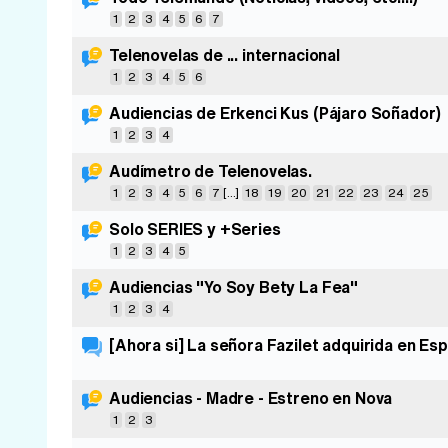
1
2
3
4
5
6
7
Telenovelas de ... internacional
1
2
3
4
5
6
Audiencias de Erkenci Kus (Pájaro Soñador)
1
2
3
4
Audímetro de Telenovelas.
1
2
3
4
5
6
7
[...]
18
19
20
21
22
23
24
25
Solo SERIES y +Series
1
2
3
4
5
Audiencias "Yo Soy Bety La Fea"
1
2
3
4
[Ahora si] La señora Fazilet adquirida en Es
Audiencias - Madre - Estreno en Nova
1
2
3