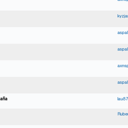
kyzj
aspal
aspal
axns
aspal
paña
lau8
Rube