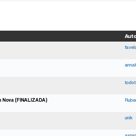
Aut
favel
anna
todot
en Nova (FINALIZADA)
Rube
unik
axns