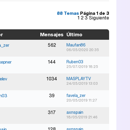
88 Temas
Página
1
de
3
1
2
3
Siguiente
or
Mensajes
Último
562
a_zer
Maufan86
06/05/2020 20:35
144
kepner
Ruben03
25/07/2019 18:25
1034
elev
MASPLAYTV
24/05/2019 13:03
39
n03
favela_zer
20/05/2019 11:27
317
axnspain
18/05/2019 21:46
128
pain
axnspain