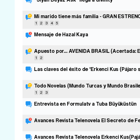
Mi marido tiene más familia - GRAN ESTRENO
1
2
3
4
5
Mensaje de Hazal Kaya
Apuesto por... AVENIDA BRASIL (Acertada: E
1
2
Las claves del éxito de 'Erkenci Kus (Pájaro s
Todo Novelas (Mundo Turcas y Mundo Brasile
1
2
3
Entrevista en Formulatv a Tuba Büyüküstün
Avances Revista Telenovela El Secreto de Fe
Avances Revista Telenovela Erkenci Kus(Paj