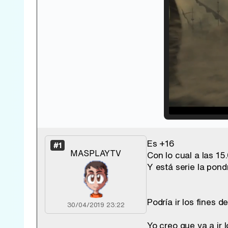
Loade
33.30
Es +16
#1
MASPLAYTV
Con lo cual a las 1
Y está serie la pond
Podría ir los fines
30/04/2019 23:22
Yo creo que va a ir