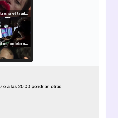
Filmin estrena el tráiler de 'Millennial Mal', su nueva comedia universitaria de la mano de Lorena Iglesias
'120 Minutos' celebra sus 2.000 programas en Telemadrid con un vídeo del día a día en la redacción
Tráiler de '33 días', la nueva serie de Atresplayer con Julián Villagrán y José Manuel Poga
00 o a las 20.00 pondrían otras
Tráiler en catalán de 'Ravalear', la nueva serie de HBO Max sobre los fondos buitre