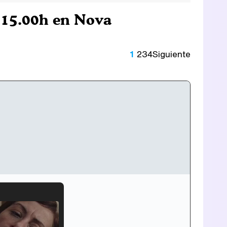
 15.00h en Nova
1
2
3
4
Siguiente