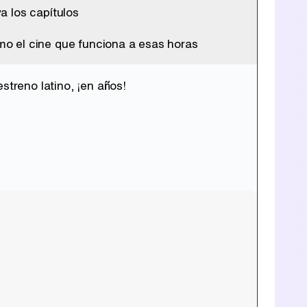
a los capítulos
o el cine que funciona a esas horas
Tráiler de la tercera temporada de 'The Walking Dead: Dead City' de AMC+
streno latino, ¡en años!
Canción ganadora de Eurovisión 2026: DARA con "Bangaranga" por Bulgaria