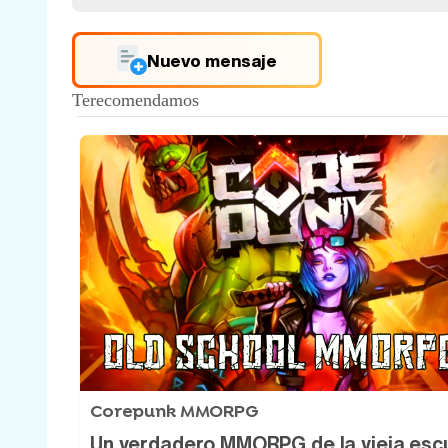
Nuevo mensaje
Corepunk MMORPG
Un verdadero MMORPG de la vieja esc