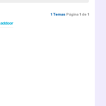
1 Temas
Página
1
de
1