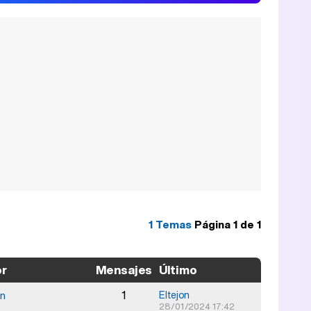
1 Temas
Página
1
de
1
or
Mensajes
Último
1
on
Eltejon
28/01/2024 17:42