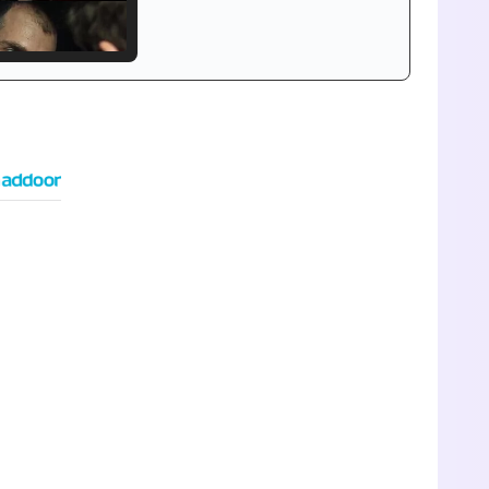
Tráiler de '33 días', la nueva serie de Atresplayer con Julián Villagrán y José Manuel Poga
Tráiler en catalán de 'Ravalear', la nueva serie de HBO Max sobre los fondos buitre
Tráiler de la tercera temporada de 'The Walking Dead: Dead City' de AMC+
Canción ganadora de Eurovisión 2026: DARA con "Bangaranga" por Bulgaria