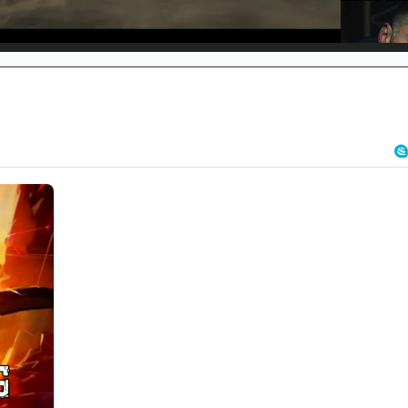
d
:
%
/
Unmute