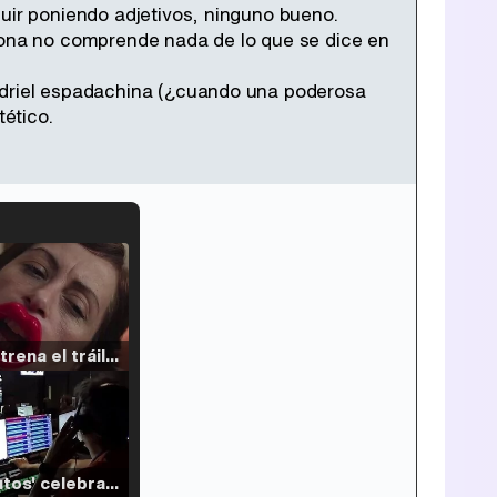
guir poniendo adjetivos, ninguno bueno.
ona no comprende nada de lo que se dice en
ladriel espadachina (¿cuando una poderosa
ético.
Filmin estrena el tráiler de 'Millennial Mal', su nueva comedia universitaria de la mano de Lorena Iglesias
'120 Minutos' celebra sus 2.000 programas en Telemadrid con un vídeo del día a día en la redacción