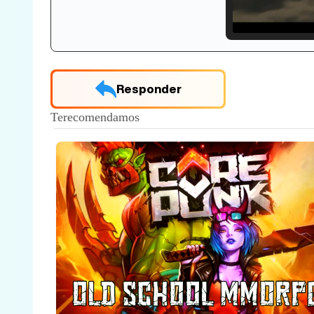
Loade
33.30
Responder