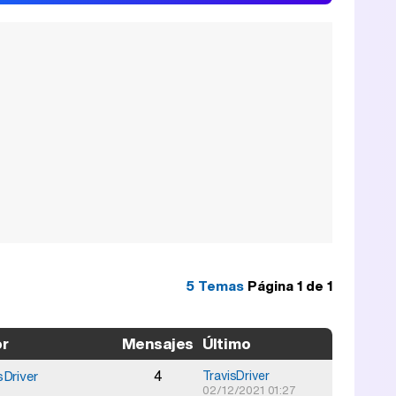
5 Temas
Página
1
de
1
or
Mensajes
Último
4
sDriver
TravisDriver
02/12/2021 01:27