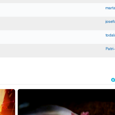
marta
josef
toda
Patri-