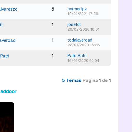
5
lvarezzc
carmenlpz
15/01/2021 17:56
1
dt
josefdt
26/02/2020 18:01
1
laverdad
todalaverdad
22/01/2020 18:28
1
Patri
Patri-Patri
16/01/2020 00:04
5 Temas
Página
1
de
1