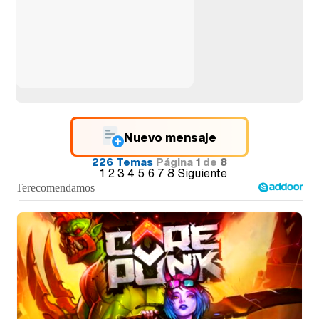
Nuevo mensaje
226 Temas
Página
1
de
8
1
2
3
4
5
6
7
8
Siguiente