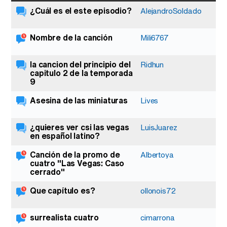
¿Cuál es el este episodio?
AlejandroSoldado
Nombre de la canción
Mili6767
la cancion del principio del
Ridhun
capitulo 2 de la temporada
9
Asesina de las miniaturas
Lives
¿quieres ver csi las vegas
LuisJuarez
en español latino?
Canción de la promo de
Albertoya
cuatro "Las Vegas: Caso
cerrado"
Que capítulo es?
ollonois72
surrealista cuatro
cimarrona