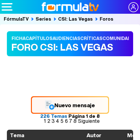
FórmulaTV
Series
CSI: Las Vegas
Foros
FICHA
CAPÍTULOS
AUDIENCIAS
CRÍTICAS
COMUNIDAD
FORO CSI: LAS VEGAS
Nuevo mensaje
226 Temas
Página
1
de
8
1
2
3
4
5
6
7
8
Siguiente
Autor
Men
Tema