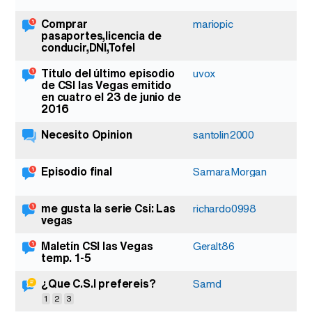
Comprar
mariopic
pasaportes,licencia de
conducir,DNI,Tofel
Título del último episodio
uvox
de CSI las Vegas emitido
en cuatro el 23 de junio de
2016
Necesito Opinion
santolin2000
Episodio final
SamaraMorgan
me gusta la serie Csi: Las
richardo0998
vegas
Maletín CSI las Vegas
Geralt86
temp. 1-5
¿Que C.S.I prefereis?
Samd
1
2
3