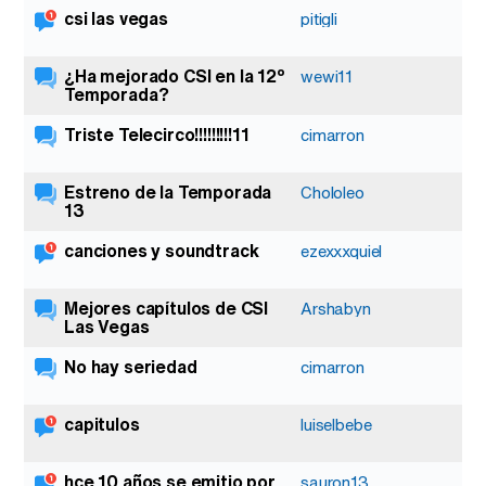
csi las vegas
pitigli
¿Ha mejorado CSI en la 12º
wewi11
Temporada?
Triste Telecirco!!!!!!!!!11
cimarron
Estreno de la Temporada
Chololeo
13
canciones y soundtrack
ezexxxquiel
Mejores capítulos de CSI
Arshabyn
Las Vegas
No hay seriedad
cimarron
capitulos
luiselbebe
hce 10 años se emitio por
sauron13