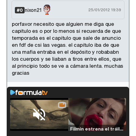
nixon21
#0
25/01/2012 19:39
porfavor necesito que alguien me diga que
capitulo es o por lo menos si recuerda de que
temporada es el capitulo que sale de anuncio
en fdf de csi las vegas. el capitulo iba de que
una mafia entraba en el depósito y robababn
los cuerpos y se liaban a tiros entre ellos, que
al principio todo se ve a cámara lenta. muchas
gracias
Loaded
:
38.64%
/
Unmute
Filmin estrena el tráiler de 'Millennial Mal', su nueva comedia universitaria de la mano de Lorena Iglesias