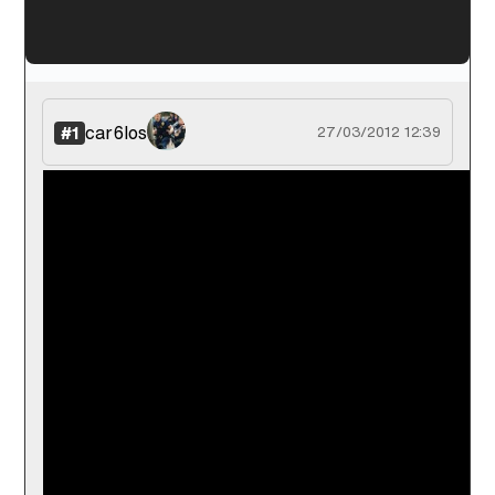
'120 Minutos' celebra sus 2.000 programas en Telemadrid con un vídeo del día a día en la redacción
car6los
#1
27/03/2012 12:39
Tráiler de '33 días', la nueva serie de Atresplayer con Julián Villagrán y José Manuel Poga
Tráiler en catalán de 'Ravalear', la nueva serie de HBO Max sobre los fondos buitre
Tráiler de la tercera temporada de 'The Walking Dead: Dead City' de AMC+