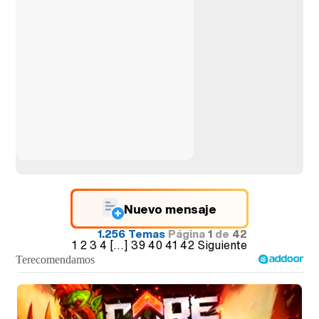
Nuevo mensaje
1.256 Temas
Página
1
de
42
1
2
3
4
[...]
39
40
41
42
Siguiente