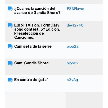
¿Cual es la canción del
8
PS3Player
avance de Gandía Shore?
EuroFTVision. FórmulaTv
14
devil2748
song contest. 5ª Edición.
Preselección de
Canciones.
Camiseta de la serie
2
pipo22
Cami Gandia Shore
2
pipo22
En contra de ´´gata``
2
a3yAg