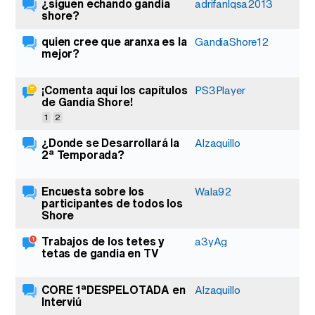
¿siguen echando gandia
12
adrifanlqsa2013
shore?
quien cree que aranxa es la
21
GandiaShore12
mejor?
¡Comenta aquí los capítulos
2
PS3Player
de Gandía Shore!
1
2
¿Donde se Desarrollará la
8
Alzaquillo
2ª Temporada?
Encuesta sobre los
6
Wala92
participantes de todos los
Shore
Trabajos de los tetes y
1
a3yAg
tetas de gandia en TV
CORE 1ªDESPELOTADA en
3
Alzaquillo
Interviú