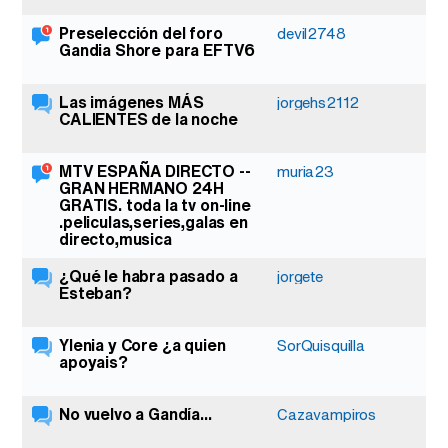
Preselección del foro
1
devil2748
Gandia Shore para EFTV6
Las imágenes MÁS
4
jorgehs2112
CALIENTES de la noche
MTV ESPAÑA DIRECTO --
1
muria23
GRAN HERMANO 24H
GRATIS. toda la tv on-line
.peliculas,series,galas en
directo,musica
¿Qué le habra pasado a
5
jorgete
Esteban?
Ylenia y Core ¿a quien
15
SorQuisquilla
apoyais?
No vuelvo a Gandía...
8
Cazavampiros