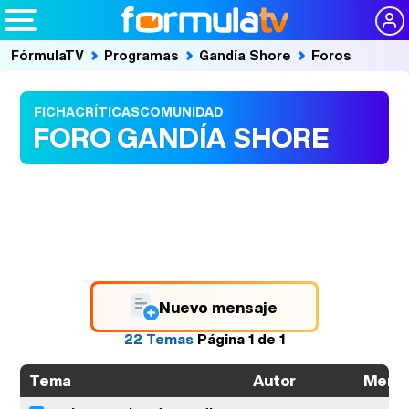
FórmulaTV
Programas
Gandía Shore
Foros
FICHA
CRÍTICAS
COMUNIDAD
FORO GANDÍA SHORE
Nuevo mensaje
22 Temas
Página
1
de
1
Autor
Mens
Tema