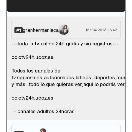
'120 Minutos' celebra sus 2.000 programas en Telemadrid con un vídeo del día a día en la redacción
granhermaniaca
#1
16/04/2013 16:43
---toda la tv online 24h gratis y sin registros---
Tráiler de '33 días', la nueva serie de Atresplayer con Julián Villagrán y José Manuel Poga
ociotv24h.ucoz.es
Todos los canales de
tv:nacionales,autonómicos,latinos...deportes,músic
y más...todo lo que quieras ver,aquí lo podrás ver:
Tráiler en catalán de 'Ravalear', la nueva serie de HBO Max sobre los fondos buitre
ociotv24h.ucoz.es
---canales adultos 24horas---
Tráiler de la tercera temporada de 'The Walking Dead: Dead City' de AMC+