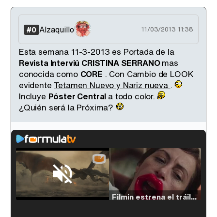
Alzaquillo
#0
11/03/2013 11:38
Esta semana 11-3-2013 es Portada de la
Revista Interviú CRISTINA SERRANO
mas
conocida como
CORE
. Con Cambio de LOOK
evidente
Tetamen Nuevo y Nariz nueva
.
Incluye
Póster Central
a todo color.
¿Quién será la Próxima?
Loaded
:
33.30%
/
Unmute
Filmin estrena el tráiler de 'Millennial Mal', su nueva comedia universitaria de la mano de Lorena Iglesias