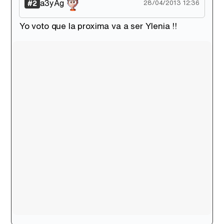
a3yAg
#2
28/04/2013 12:36
Yo voto que la proxima va a ser Ylenia !!
Canción ganadora de Eurovisión 2026: DARA con "Bangaranga" por Bulgaria