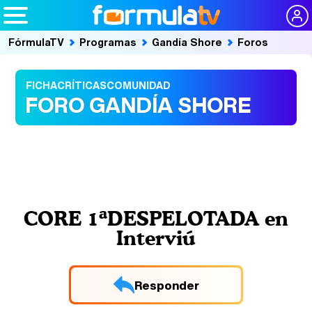
FórmulaTV
Programas
Gandía Shore
Foros
FICHA
CRÍTICAS
COMUNIDAD
FORO GANDÍA SHORE
CORE 1ªDESPELOTADA en
Interviú
Responder