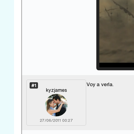
Loade
33.30
Voy a verla.
#1
kyzjames
27/06/2011 00:27