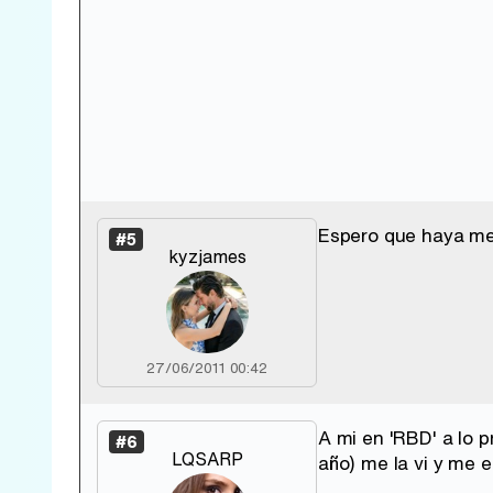
Espero que haya mej
#5
kyzjames
27/06/2011 00:42
A mi en 'RBD' a lo 
#6
LQSARP
año) me la vi y me 