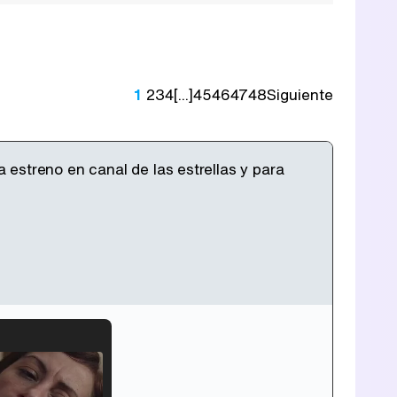
1
2
3
4
[...]
45
46
47
48
Siguiente
estreno en canal de las estrellas y para