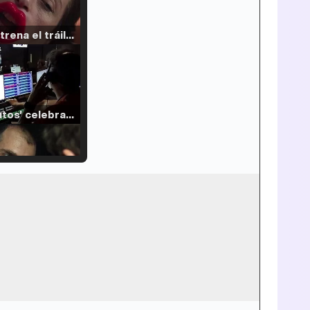
Filmin estrena el tráiler de 'Millennial Mal', su nueva comedia universitaria de la mano de Lorena Iglesias
'120 Minutos' celebra sus 2.000 programas en Telemadrid con un vídeo del día a día en la redacción
Tráiler de '33 días', la nueva serie de Atresplayer con Julián Villagrán y José Manuel Poga
Tráiler en catalán de 'Ravalear', la nueva serie de HBO Max sobre los fondos buitre