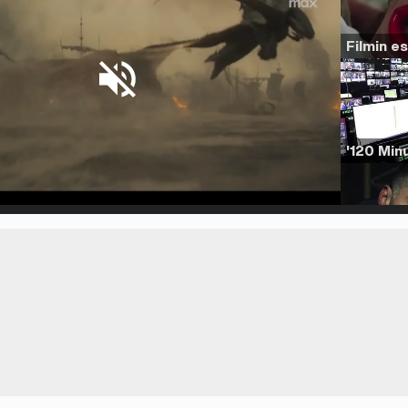
d
:
%
/
Unmute