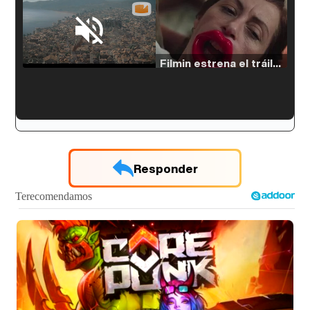
Loaded
:
71.97%
/
Unmute
Filmin estrena el tráiler de 'Millennial Mal', su nueva comedia universitaria de la mano de Lorena Iglesias
'120 Minutos' celebra sus 2.000 programas en Telemadrid con un vídeo del día a día en la redacción
Responder
Tráiler de '33 días', la nueva serie de Atresplayer con Julián Villagrán y José Manuel Poga
Tráiler en catalán de 'Ravalear', la nueva serie de HBO Max sobre los fondos buitre