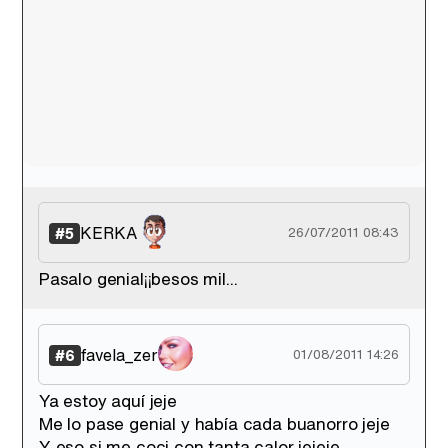
KERKA
#5
26/07/2011 08:43
Pasalo genial¡¡besos mil...
favela_zer
#6
01/08/2011 14:26
Ya estoy aquí jeje
Me lo pase genial y había cada buanorro jeje
Y eso si me coci con tanta calor jejeje