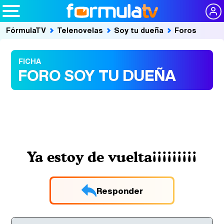
FórmulaTV
Telenovelas
Soy tu dueña
Foros
FICHA
FORO SOY TU DUEÑA
Ya estoy de vuelta¡¡¡¡¡¡¡¡¡
Responder