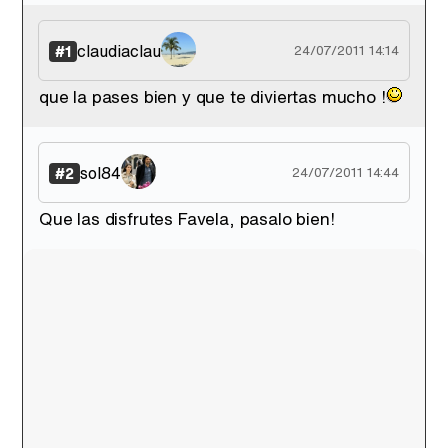
'120 Minutos' celebra sus 2.000 programas en Telemadrid con un vídeo del día a día en la redacción
claudiaclau
#1
24/07/2011 14:14
que la pases bien y que te diviertas mucho !
Tráiler de '33 días', la nueva serie de Atresplayer con Julián Villagrán y José Manuel Poga
sol84
#2
24/07/2011 14:44
Que las disfrutes Favela, pasalo bien!
Tráiler en catalán de 'Ravalear', la nueva serie de HBO Max sobre los fondos buitre
Tráiler de la tercera temporada de 'The Walking Dead: Dead City' de AMC+