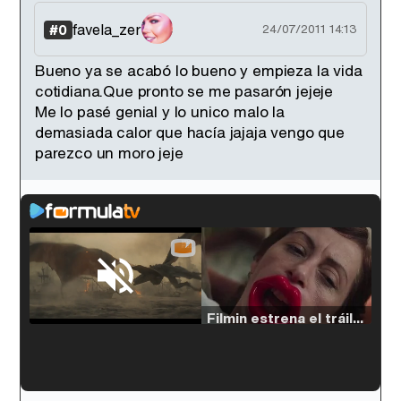
favela_zer
#0
24/07/2011 14:13
Bueno ya se acabó lo bueno y empieza la vida
cotidiana.Que pronto se me pasarón jejeje
Me lo pasé genial y lo unico malo la
demasiada calor que hacía jajaja vengo que
parezco un moro jeje
Loaded
:
33.30%
/
Unmute
Filmin estrena el tráiler de 'Millennial Mal', su nueva comedia universitaria de la mano de Lorena Iglesias