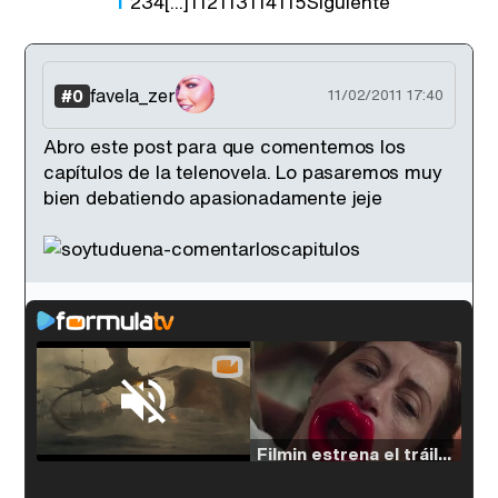
1
2
3
4
[...]
112
113
114
115
Siguiente
favela_zer
#0
11/02/2011 17:40
Abro este post para que comentemos los
capítulos de la telenovela. Lo pasaremos muy
bien debatiendo apasionadamente jeje
Loaded
:
38.64%
/
Unmute
Filmin estrena el tráiler de 'Millennial Mal', su nueva comedia universitaria de la mano de Lorena Iglesias