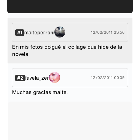
'120 Minutos' celebra sus 2.000 programas en Telemadrid con un vídeo del día a día en la redacción
maiteperroni
#1
12/02/2011 23:56
En mis fotos colgué el collage que hice de la
novela.
Tráiler de '33 días', la nueva serie de Atresplayer con Julián Villagrán y José Manuel Poga
favela_zer
#2
13/02/2011 00:09
Muchas gracias maite.
Tráiler en catalán de 'Ravalear', la nueva serie de HBO Max sobre los fondos buitre
Tráiler de la tercera temporada de 'The Walking Dead: Dead City' de AMC+