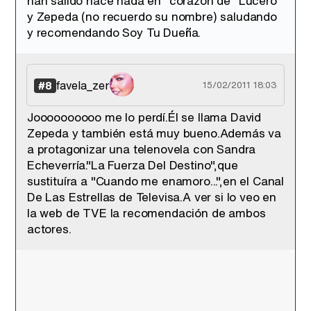
han salido hace nada en "corazón de" Lucero
y Zepeda (no recuerdo su nombre) saludando
y recomendando Soy Tu Dueña.
favela_zer
#8
15/02/2011 18:03
Joooooooooo me lo perdí.Él se llama David
Zepeda y también está muy bueno.Además va
a protagonizar una telenovela con Sandra
Echeverría."La Fuerza Del Destino",que
sustituíra a "Cuando me enamoro...",en el Canal
De Las Estrellas de Televisa.A ver si lo veo en
la web de TVE la recomendación de ambos
actores.