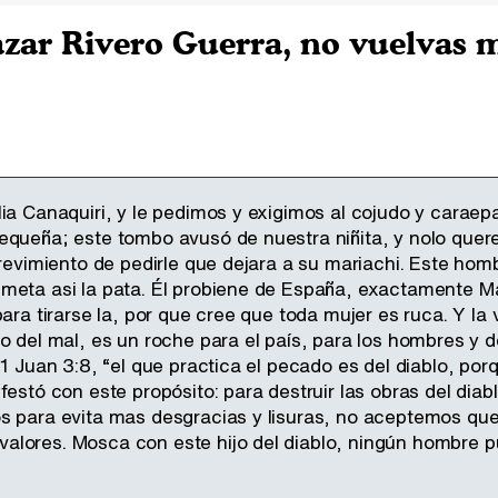
zar Rivero Guerra, no vuelvas m
lia Canaquiri, y le pedimos y exigimos al cojudo y caraep
equeña; este tombo avusó de nuestra niñita, y nolo que
trevimiento de pedirle que dejara a su mariachi. Este homb
meta asi la pata. Él probiene de España, exactamente M
para tirarse la, por que cree que toda mujer es ruca. Y l
jo del mal, es un roche para el país, para los hombres y
 1 Juan 3:8, “el que practica el pecado es del diablo, porq
festó con este propósito: para destruir las obras del diabl
s para evita mas desgracias y lisuras, no aceptemos que 
lores. Mosca con este hijo del diablo, ningún hombre p