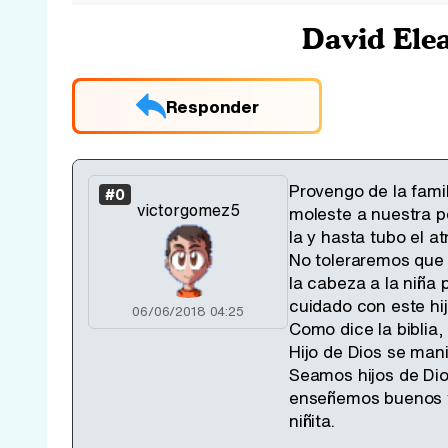
David Elea
Responder
Provengo de la fami
#0
victorgomez5
moleste a nuestra p
la y hasta tubo el a
No toleraremos que 
la cabeza a la niña 
cuidado con este hi
06/06/2018 04:25
Como dice la biblia,
Hijo de Dios se mani
Seamos hijos de Dio
enseñemos buenos va
niñita.