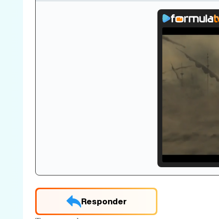
Loade
33.30
Responder