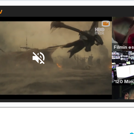
d
:
%
/
Unmute