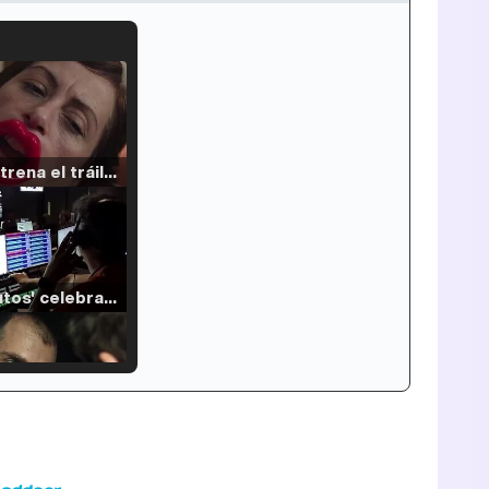
Filmin estrena el tráiler de 'Millennial Mal', su nueva comedia universitaria de la mano de Lorena Iglesias
'120 Minutos' celebra sus 2.000 programas en Telemadrid con un vídeo del día a día en la redacción
Tráiler de '33 días', la nueva serie de Atresplayer con Julián Villagrán y José Manuel Poga