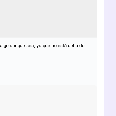
Tráiler en catalán de 'Ravalear', la nueva serie de HBO Max sobre los fondos buitre
 algo aunque sea, ya que no está del todo
Tráiler de la tercera temporada de 'The Walking Dead: Dead City' de AMC+
Canción ganadora de Eurovisión 2026: DARA con "Bangaranga" por Bulgaria