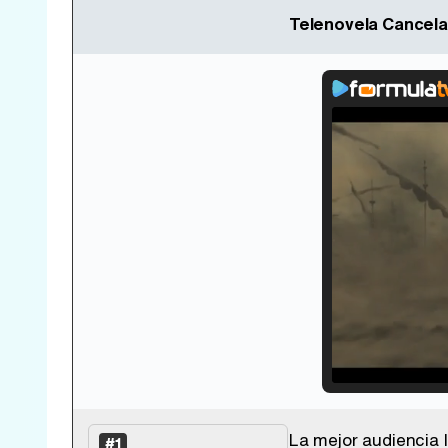
Telenovela Cancela
Loade
33.30
La mejor audiencia l
#1