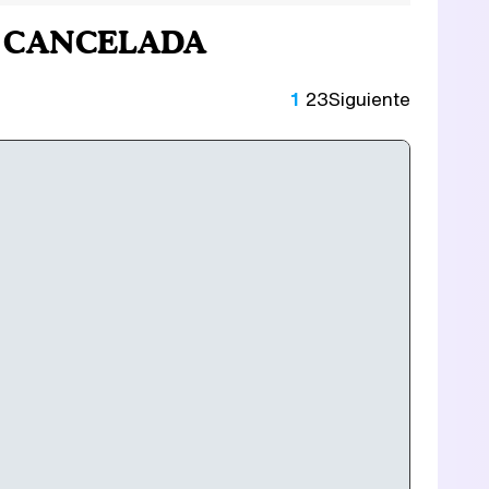
] / CANCELADA
1
2
3
Siguiente