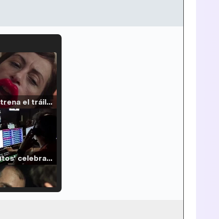
Filmin estrena el tráiler de 'Millennial Mal', su nueva comedia universitaria de la mano de Lorena Iglesias
'120 Minutos' celebra sus 2.000 programas en Telemadrid con un vídeo del día a día en la redacción
Tráiler de '33 días', la nueva serie de Atresplayer con Julián Villagrán y José Manuel Poga