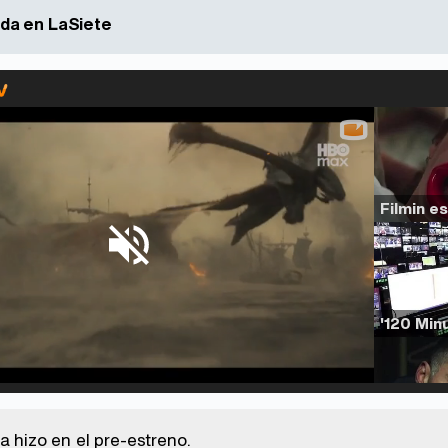
da en LaSiete
d
:
%
/
Unmute
a hizo en el pre-estreno.