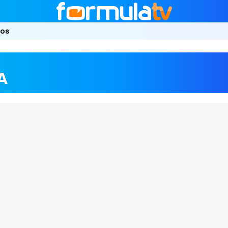
ros
A