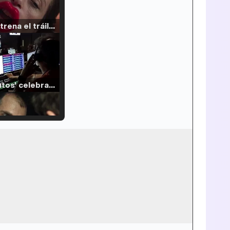
Filmin estrena el tráiler de 'Millennial Mal', su nueva comedia universitaria de la mano de Lorena Iglesias
'120 Minutos' celebra sus 2.000 programas en Telemadrid con un vídeo del día a día en la redacción
Tráiler de '33 días', la nueva serie de Atresplayer con Julián Villagrán y José Manuel Poga
Tráiler en catalán de 'Ravalear', la nueva serie de HBO Max sobre los fondos buitre