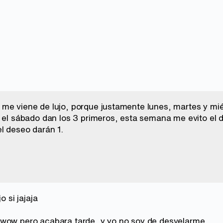
me viene de lujo, porque justamente lunes, martes y miér
i el sábado dan los 3 primeros, esta semana me evito el 
l deseo darán 1.
o si jajaja
wow pero acabara tarde, y yo no soy de desvelarme.