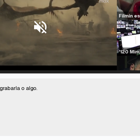
d
:
%
/
Unmute
grabarla o algo.