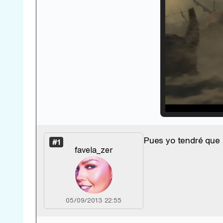
Loade
33.30
Pues yo tendré que 
#1
favela_zer
05/09/2013 22:55