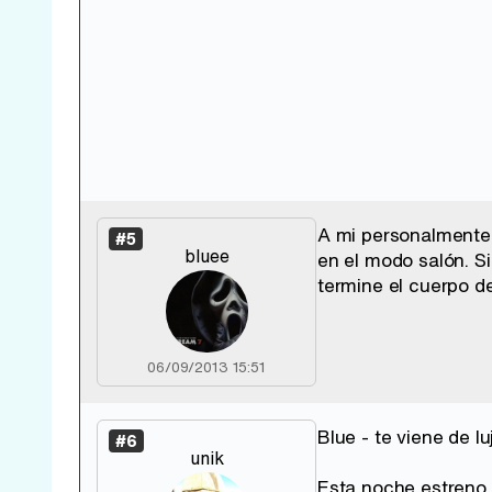
A mi personalmente 
#5
bluee
en el modo salón. S
termine el cuerpo de
06/09/2013 15:51
Blue - te viene de luj
#6
unik
Esta noche estreno 