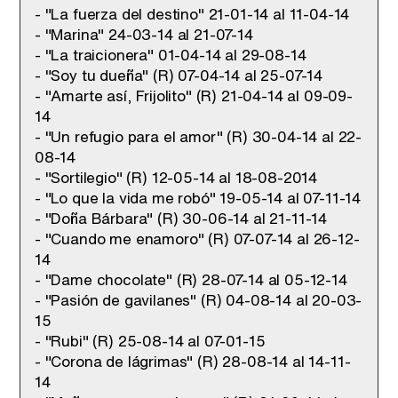
- "La fuerza del destino" 21-01-14 al 11-04-14
- "Marina" 24-03-14 al 21-07-14
- "La traicionera" 01-04-14 al 29-08-14
Tráiler en catalán de 'Ravalear', la nueva serie de HBO Max sobre los fondos buitre
- "Soy tu dueña" (R) 07-04-14 al 25-07-14
- "Amarte así, Frijolito" (R) 21-04-14 al 09-09-
14
- "Un refugio para el amor" (R) 30-04-14 al 22-
08-14
Tráiler de la tercera temporada de 'The Walking Dead: Dead City' de AMC+
- "Sortilegio" (R) 12-05-14 al 18-08-2014
- "Lo que la vida me robó" 19-05-14 al 07-11-14
- "Doña Bárbara" (R) 30-06-14 al 21-11-14
- "Cuando me enamoro" (R) 07-07-14 al 26-12-
14
Canción ganadora de Eurovisión 2026: DARA con "Bangaranga" por Bulgaria
- "Dame chocolate" (R) 28-07-14 al 05-12-14
- "Pasión de gavilanes" (R) 04-08-14 al 20-03-
15
- "Rubi" (R) 25-08-14 al 07-01-15
- "Corona de lágrimas" (R) 28-08-14 al 14-11-
14