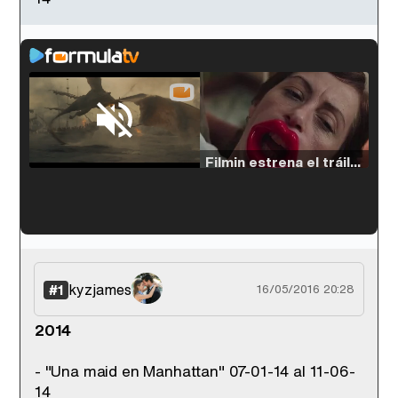
Loaded
:
33.30%
/
Unmute
Filmin estrena el tráiler de 'Millennial Mal', su nueva comedia universitaria de la mano de Lorena Iglesias
'120 Minutos' celebra sus 2.000 programas en Telemadrid con un vídeo del día a día en la redacción
kyzjames
#1
16/05/2016 20:28
2014
Tráiler de '33 días', la nueva serie de Atresplayer con Julián Villagrán y José Manuel Poga
- "Una maid en Manhattan" 07-01-14 al 11-06-
14