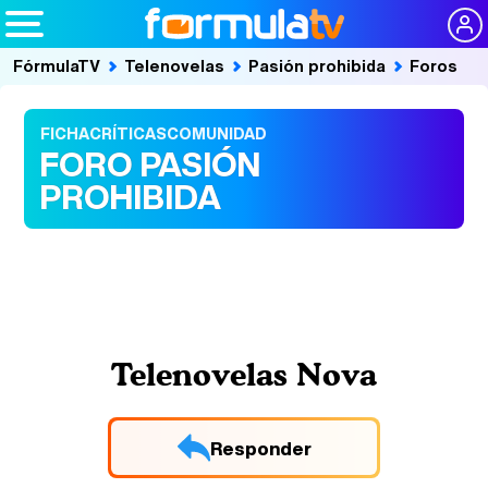
FórmulaTV
Telenovelas
Pasión prohibida
Foros
FICHA
CRÍTICAS
COMUNIDAD
FORO PASIÓN
PROHIBIDA
Telenovelas Nova
Responder