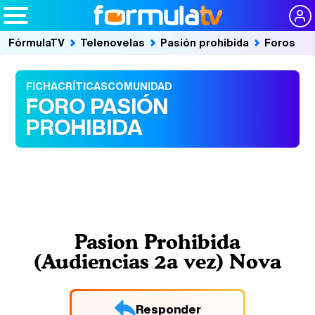
FórmulaTV
Telenovelas
Pasión prohibida
Foros
FICHA
CRÍTICAS
COMUNIDAD
FORO PASIÓN
PROHIBIDA
Pasion Prohibida
(Audiencias 2a vez) Nova
Responder