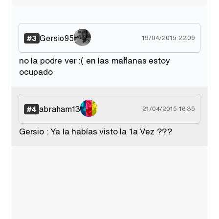
Gersio95
#3
19/04/2015 22:09
no la podre ver :( en las mañanas estoy
ocupado
abraham13
#4
21/04/2015 16:35
Gersio : Ya la habías visto la 1a Vez ???