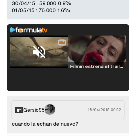
30/04/15 : 59.000 0.9%
01/05/15 : 76.000 1.6%
Loaded
:
33.30%
/
Unmute
Filmin estrena el tráiler de 'Millennial Mal', su nueva comedia universitaria de la mano de Lorena Iglesias
'120 Minutos' celebra sus 2.000 programas en Telemadrid con un vídeo del día a día en la redacción
Gersio95
#1
18/04/2015 00:02
cuando la echan de nuevo?