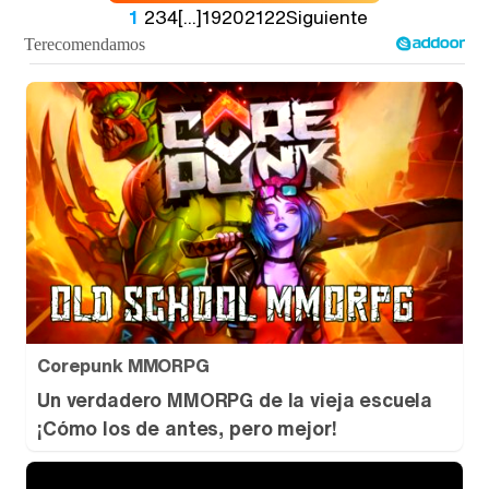
1
2
3
4
[...]
19
20
21
22
Siguiente
Corepunk MMORPG
Un verdadero MMORPG de la vieja escuela
¡Cómo los de antes, pero mejor!