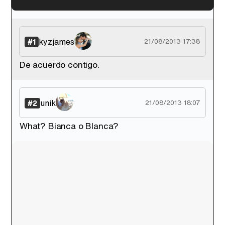
'120 Minutos' celebra sus 2.000 programas en Telemadrid con un vídeo del día a día en la redacción
kyzjames
#1
21/08/2013 17:38
De acuerdo contigo.
Tráiler de '33 días', la nueva serie de Atresplayer con Julián Villagrán y José Manuel Poga
unik
#2
21/08/2013 18:07
What? Bianca o Blanca?
Tráiler en catalán de 'Ravalear', la nueva serie de HBO Max sobre los fondos buitre
Tráiler de la tercera temporada de 'The Walking Dead: Dead City' de AMC+