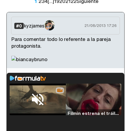
1
2
3
4
[...]
19
20
21
22
Siguiente
kyzjames
#0
21/08/2013 17:26
Para comentar todo lo referente a la pareja
protagonista.
Loaded
:
38.64%
/
Unmute
Filmin estrena el tráiler de 'Millennial Mal', su nueva comedia universitaria de la mano de Lorena Iglesias