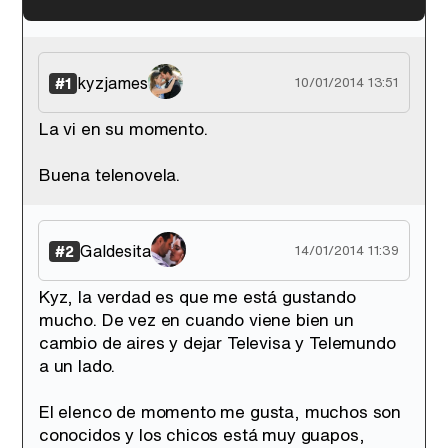
'120 Minutos' celebra sus 2.000 programas en Telemadrid con un vídeo del día a día en la redacción
kyzjames
#1
10/01/2014 13:51
La vi en su momento.
Tráiler de '33 días', la nueva serie de Atresplayer con Julián Villagrán y José Manuel Poga
Buena telenovela.
Galdesita
#2
14/01/2014 11:39
Tráiler en catalán de 'Ravalear', la nueva serie de HBO Max sobre los fondos buitre
Kyz, la verdad es que me está gustando
mucho. De vez en cuando viene bien un
cambio de aires y dejar Televisa y Telemundo
a un lado.
Tráiler de la tercera temporada de 'The Walking Dead: Dead City' de AMC+
El elenco de momento me gusta, muchos son
conocidos y los chicos está muy guapos,