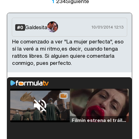
1
2
3
4
Siguiente
Galdesita
#0
10/01/2014 12:13
He comenzado a ver "La mujer perfecta", eso
sí la veré a mi ritmo,es decir, cuando tenga
ratitos libres. Si alguien quiere comentarla
conmigo, pues perfecto.
Loaded
:
54.63%
/
Unmute
Filmin estrena el tráiler de 'Millennial Mal', su nueva comedia universitaria de la mano de Lorena Iglesias