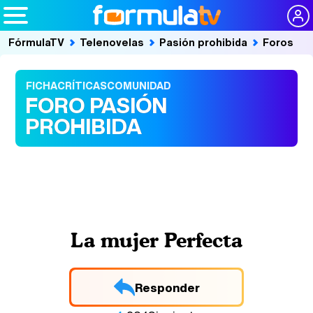
FórmulaTV
Telenovelas
Pasión prohibida
Foros
FICHA
CRÍTICAS
COMUNIDAD
FORO PASIÓN
PROHIBIDA
La mujer Perfecta
Responder