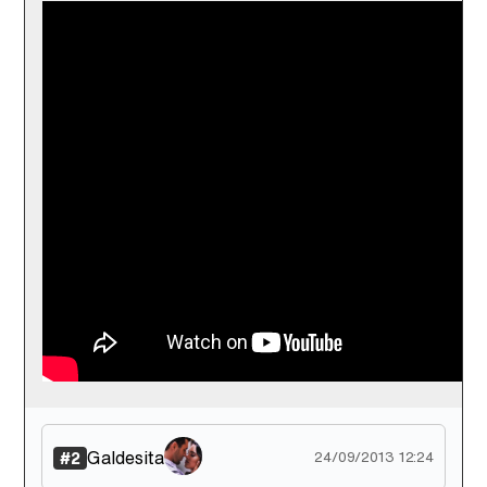
Tráiler de '33 días', la nueva serie de Atresplayer con Julián Villagrán y José Manuel Poga
Tráiler en catalán de 'Ravalear', la nueva serie de HBO Max sobre los fondos buitre
Tráiler de la tercera temporada de 'The Walking Dead: Dead City' de AMC+
Canción ganadora de Eurovisión 2026: DARA con "Bangaranga" por Bulgaria
Galdesita
#2
24/09/2013 12:24