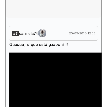
carmela74
#7
25/09/2013 12:55
Guauuu, sí que está guapo sí!!!