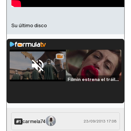
Su último disco
Loaded
:
54.63%
/
Unmute
Filmin estrena el tráiler de 'Millennial Mal', su nueva comedia universitaria de la mano de Lorena Iglesias
'120 Minutos' celebra sus 2.000 programas en Telemadrid con un vídeo del día a día en la redacción
carmela74
#1
23/09/2013 17:08