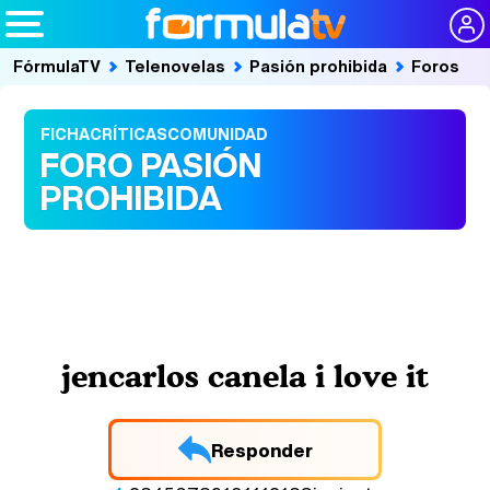
FórmulaTV
Telenovelas
Pasión prohibida
Foros
FICHA
CRÍTICAS
COMUNIDAD
FORO PASIÓN
PROHIBIDA
jencarlos canela i love it
Responder