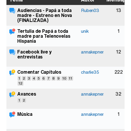
Audiencias - Papá a toda
13
Ruben03
madre - Estreno en Nova
(FINALIZADA)
Tertulia de Papá a toda
1
unik
madre para Telenovelas
Hispania
Facebook live y
12
annakepner
entrevistas
Comentar Capítulos
222
charlie35
1
2
3
4
5
6
7
8
9
10
11
12
Avances
32
annakepner
1
2
Música
1
annakepner