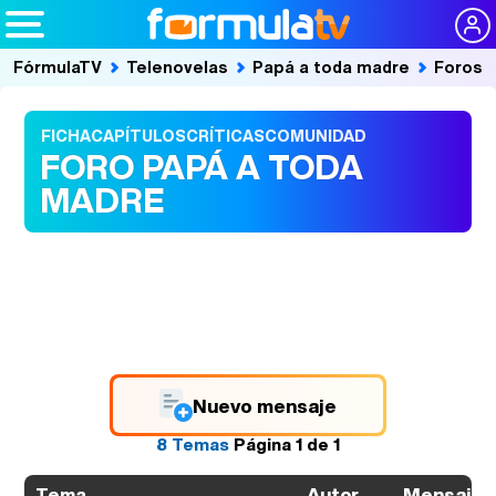
FórmulaTV
Telenovelas
Papá a toda madre
Foros
FICHA
CAPÍTULOS
CRÍTICAS
COMUNIDAD
FORO PAPÁ A TODA
MADRE
Nuevo mensaje
8 Temas
Página
1
de
1
Autor
Mensajes
Tema