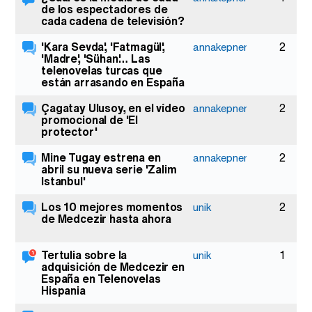
de los espectadores de
cada cadena de televisión?
'Kara Sevda', 'Fatmagül',
2
annakepner
'Madre', 'Sühan'… Las
telenovelas turcas que
están arrasando en España
Çagatay Ulusoy, en el vídeo
2
annakepner
promocional de 'El
protector'
Mine Tugay estrena en
2
annakepner
abril su nueva serie 'Zalim
Istanbul'
Los 10 mejores momentos
2
unik
de Medcezir hasta ahora
Tertulia sobre la
1
unik
adquisición de Medcezir en
España en Telenovelas
Hispania