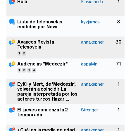
Hola
1
Flaviainesb
Lista de telenovelas
8
kyzjames
emitidas por Nova
Avances Revista
30
annakepner
Telenovela
1
2
Audiencias "Medcezir"
71
aspalvin
1
2
3
4
Eylül y Mert, de 'Medcezir',
1
annakepner
volverán a coincidir La
pareja interpretada por los
actores turcos Hazar ...
El jueves comienza la 2
1
Stronger
temporada
¿Cuál es la media de edad
1
annakepner