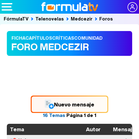
FórmulaTV
Telenovelas
Medcezir
Foros
FICHA
CAPÍTULOS
CRÍTICAS
COMUNIDAD
FORO MEDCEZIR
Nuevo mensaje
16 Temas
Página
1
de
1
Autor
Mensajes
Tema