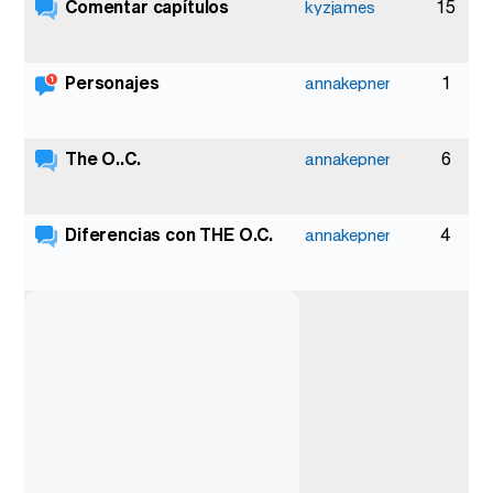
Comentar capítulos
15
kyzjames
Personajes
1
annakepner
The O..C.
6
annakepner
Diferencias con THE O.C.
4
annakepner