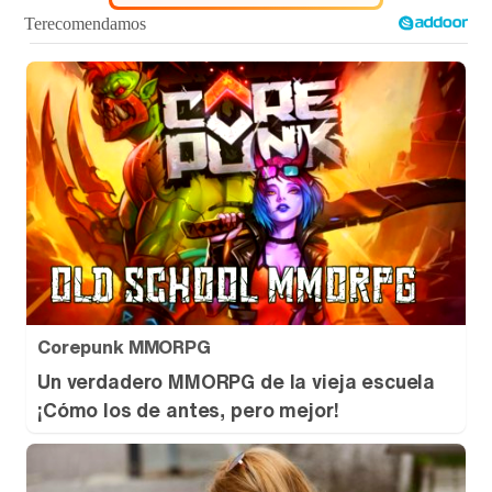
Tráiler de '33 días', la nueva serie de Atresplayer con Julián Villagrán y José Manuel Poga
Tráiler en catalán de 'Ravalear', la nueva serie de HBO Max sobre los fondos buitre
Tráiler de la tercera temporada de 'The Walking Dead: Dead City' de AMC+
Corepunk MMORPG
Un verdadero MMORPG de la vieja escuela
¡Cómo los de antes, pero mejor!
Canción ganadora de Eurovisión 2026: DARA con "Bangaranga" por Bulgaria