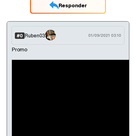
Responder
Ruben03
#0
01/09/2021 03:10
Promo