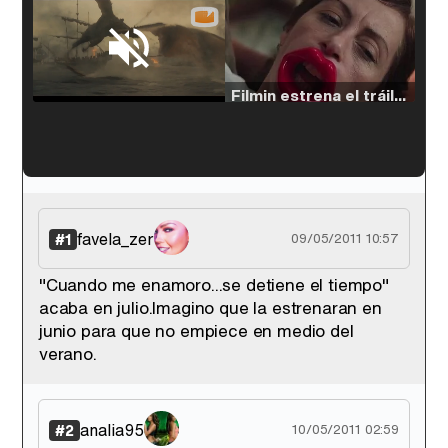
Loaded
:
38.64%
/
Unmute
Filmin estrena el tráiler de 'Millennial Mal', su nueva comedia universitaria de la mano de Lorena Iglesias
'120 Minutos' celebra sus 2.000 programas en Telemadrid con un vídeo del día a día en la redacción
favela_zer
#1
09/05/2011 10:57
"Cuando me enamoro...se detiene el tiempo"
acaba en julio.Imagino que la estrenaran en
Tráiler de '33 días', la nueva serie de Atresplayer con Julián Villagrán y José Manuel Poga
junio para que no empiece en medio del
verano.
analia95
#2
10/05/2011 02:59
Tráiler en catalán de 'Ravalear', la nueva serie de HBO Max sobre los fondos buitre