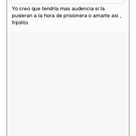
Yo creo que tendría mas audencia si la
pusieran a la hora de prisionera o amarte asi ,
frijolito.
Tráiler de la tercera temporada de 'The Walking Dead: Dead City' de AMC+
Canción ganadora de Eurovisión 2026: DARA con "Bangaranga" por Bulgaria