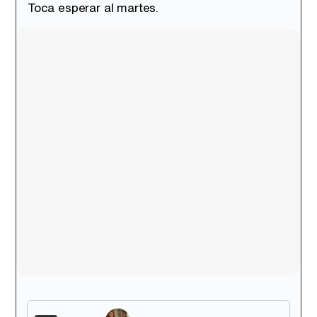
Toca esperar al martes.
Tráiler de la tercera temporada de 'The Walking Dead: Dead City' de AMC+
Canción ganadora de Eurovisión 2026: DARA con "Bangaranga" por Bulgaria