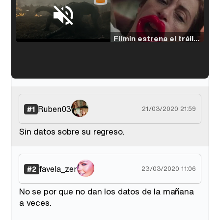
Loaded
:
29.30%
/
Unmute
Filmin estrena el tráiler de 'Millennial Mal', su nueva comedia universitaria de la mano de Lorena Iglesias
'120 Minutos' celebra sus 2.000 programas en Telemadrid con un vídeo del día a día en la redacción
Ruben03
#1
21/03/2020 21:59
Sin datos sobre su regreso.
Tráiler de '33 días', la nueva serie de Atresplayer con Julián Villagrán y José Manuel Poga
favela_zer
#2
23/03/2020 11:06
No se por que no dan los datos de la mañana
a veces.
Tráiler en catalán de 'Ravalear', la nueva serie de HBO Max sobre los fondos buitre