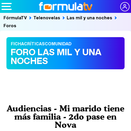
FórmulaTV
Telenovelas
Las mil y una noches
Foros
FICHA
CRÍTICAS
COMUNIDAD
FORO LAS MIL Y UNA
NOCHES
Audiencias - Mi marido tiene
más familia - 2do pase en
Nova