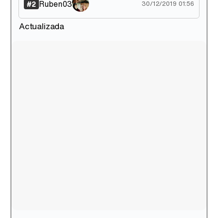
Ruben03
#2
30/12/2019 01:56
Actualizada
Tráiler en catalán de 'Ravalear', la nueva serie de HBO Max sobre los fondos buitre
Tráiler de la tercera temporada de 'The Walking Dead: Dead City' de AMC+
Canción ganadora de Eurovisión 2026: DARA con "Bangaranga" por Bulgaria