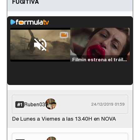
FUGITIVA
Loaded
:
38.64%
/
Unmute
Filmin estrena el tráiler de 'Millennial Mal', su nueva comedia universitaria de la mano de Lorena Iglesias
'120 Minutos' celebra sus 2.000 programas en Telemadrid con un vídeo del día a día en la redacción
Ruben03
#1
24/12/2019 01:59
De Lunes a Viernes a las 13.40H en NOVA
Tráiler de '33 días', la nueva serie de Atresplayer con Julián Villagrán y José Manuel Poga