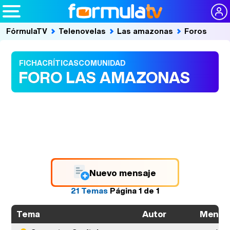
FórmulaTV
Telenovelas
Las amazonas
Foros
FICHA
CRÍTICAS
COMUNIDAD
FORO LAS AMAZONAS
Nuevo mensaje
21 Temas
Página
1
de
1
Autor
Mensa
Tema