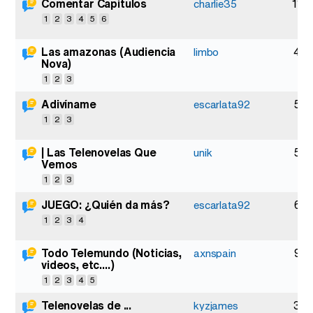
Comentar Capítulos
119
charlie35
1
2
3
4
5
6
Las amazonas (Audiencia
47
limbo
Nova)
1
2
3
Adivíname
57
escarlata92
1
2
3
| Las Telenovelas Que
59
unik
Vemos
1
2
3
JUEGO: ¿Quién da más?
66
escarlata92
1
2
3
4
Todo Telemundo (Noticias,
93
axnspain
videos, etc....)
1
2
3
4
5
Telenovelas de ...
39
kyzjames