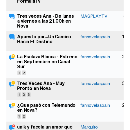
FormulaTV
Tres veces Ana - De lunes
3
MASPLAYTV
a viernes a las 21.00h en
Nova
Apuesto por...Un Camino
13
fannovelaspain
Hacia El Destino
La Esclava Blanca - Estreno
27
fannovelaspain
en Septiembre en Canal
Sur
1
2
Tres Veces Ana - Muy
52
fannovelaspain
Pronto en Nova
1
2
3
¿Que pasó con Telemundo
22
fannovelaspain
en Nova?
1
2
unik y facela un amor que
1
Marquito