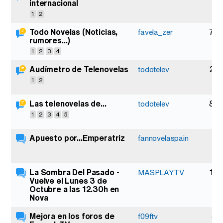
internacional
1
2
Todo Novelas (Noticias,
72
favela_zer
rumores...)
1
2
3
4
Audímetro de Telenovelas
26
todotelev
1
2
Las telenovelas de...
84
todotelev
1
2
3
4
5
Apuesto por...Emperatriz
9
fannovelaspain
La Sombra Del Pasado -
12
MASPLAYTV
Vuelve el Lunes 3 de
Octubre a las 12.30h en
Nova
Mejora en los foros de
8
f09ftv