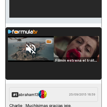
Loaded
:
54.63%
/
Unmute
Filmin estrena el tráiler de 'Millennial Mal', su nueva comedia universitaria de la mano de Lorena Iglesias
'120 Minutos' celebra sus 2.000 programas en Telemadrid con un vídeo del día a día en la redacción
abraham13
#1
25/09/2015 18:59
Charlie : Muchísimas gracias jeje.