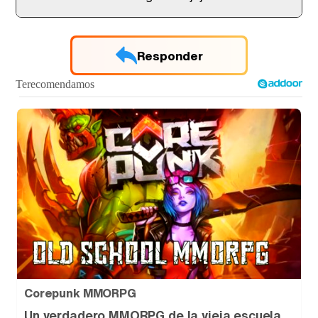
Tráiler de '33 días', la nueva serie de Atresplayer con Julián Villagrán y José Manuel Poga
Responder
Tráiler en catalán de 'Ravalear', la nueva serie de HBO Max sobre los fondos buitre
Tráiler de la tercera temporada de 'The Walking Dead: Dead City' de AMC+
Canción ganadora de Eurovisión 2026: DARA con "Bangaranga" por Bulgaria
Corepunk MMORPG
Un verdadero MMORPG de la vieja escuela