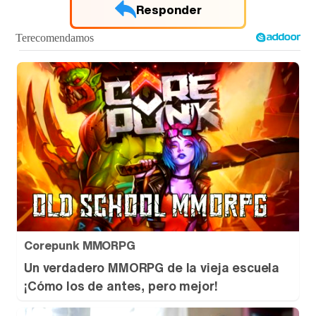
Responder
Tráiler de '33 días', la nueva serie de Atresplayer con Julián Villagrán y José Manuel Poga
Tráiler en catalán de 'Ravalear', la nueva serie de HBO Max sobre los fondos buitre
Tráiler de la tercera temporada de 'The Walking Dead: Dead City' de AMC+
Corepunk MMORPG
Un verdadero MMORPG de la vieja escuela
¡Cómo los de antes, pero mejor!
Canción ganadora de Eurovisión 2026: DARA con "Bangaranga" por Bulgaria