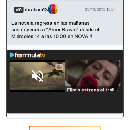
abraham13
#0
05/10/2015 15:54
La novela regresa en las mañanas
sustituyendo a "Amor Bravío" desde el
Miércoles 14 a las 10.30 en NOVA!!!
Loaded
:
33.30%
/
Unmute
Filmin estrena el tráiler de 'Millennial Mal', su nueva comedia universitaria de la mano de Lorena Iglesias
'120 Minutos' celebra sus 2.000 programas en Telemadrid con un vídeo del día a día en la redacción