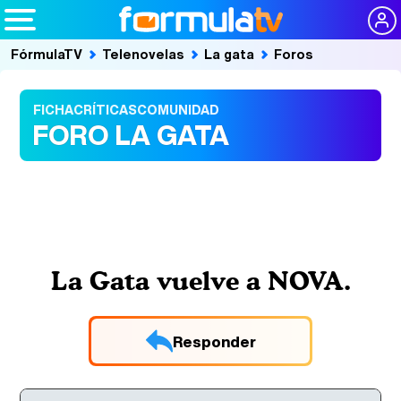
FórmulaTV
Telenovelas
La gata
Foros
FICHA
CRÍTICAS
COMUNIDAD
FORO LA GATA
La Gata vuelve a NOVA.
Responder