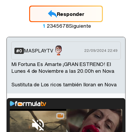
Responder
1
2
3
4
5
6
7
8
Siguiente
MASPLAYTV
#0
22/09/2024 22:49
Mi Fortuna Es Amarte ¡GRAN ESTRENO! El
Lunes 4 de Noviembre a las 20.00h en Nova
Sustituta de Los ricos también lloran en Nova
Loaded
:
33.30%