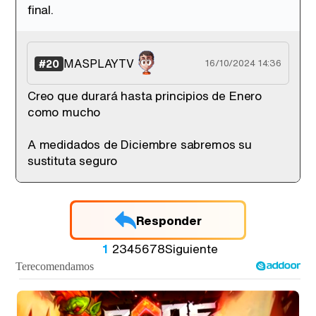
final.
MASPLAYTV
#20
16/10/2024 14:36
Creo que durará hasta principios de Enero
como mucho
A medidados de Diciembre sabremos su
sustituta seguro
Responder
1
2
3
4
5
6
7
8
Siguiente