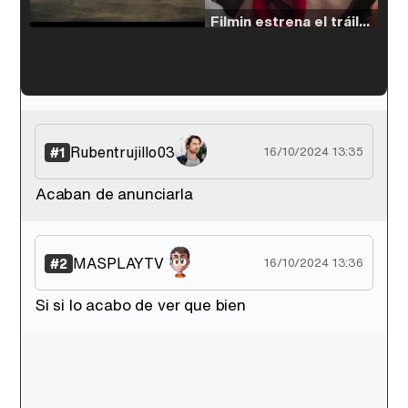
/
Unmute
Filmin estrena el tráiler de 'Millennial Mal', su nueva comedia universitaria de la mano de Lorena Iglesias
'120 Minutos' celebra sus 2.000 programas en Telemadrid con un vídeo del día a día en la redacción
Rubentrujillo03
#1
16/10/2024 13:35
Acaban de anunciarla
Tráiler de '33 días', la nueva serie de Atresplayer con Julián Villagrán y José Manuel Poga
MASPLAYTV
#2
16/10/2024 13:36
Si si lo acabo de ver que bien
Tráiler en catalán de 'Ravalear', la nueva serie de HBO Max sobre los fondos buitre