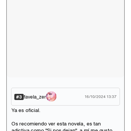
Tráiler de la tercera temporada de 'The Walking Dead: Dead City' de AMC+
Canción ganadora de Eurovisión 2026: DARA con "Bangaranga" por Bulgaria
favela_zer
#3
16/10/2024 13:37
Ya es oficial.
Os recomiendo ver esta novela, es tan
adictiva como "Si nos dejan", a mí me gusto