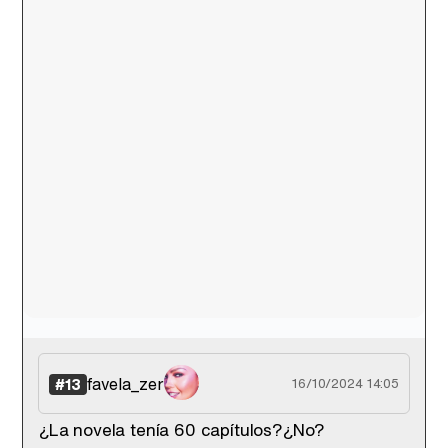
favela_zer
#13
16/10/2024 14:05
¿La novela tenía 60 capítulos?¿No?