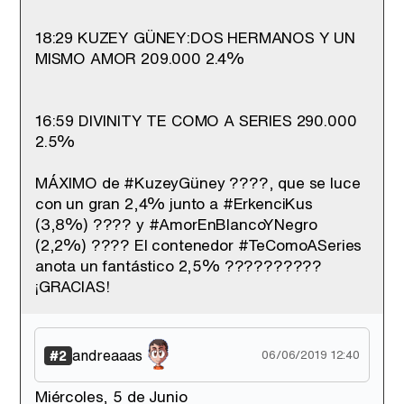
Tráiler de '33 días', la nueva serie de Atresplayer con Julián Villagrán y José Manuel Poga
18:29 KUZEY GÜNEY:DOS HERMANOS Y UN
MISMO AMOR 209.000 2.4%
Tráiler en catalán de 'Ravalear', la nueva serie de HBO Max sobre los fondos buitre
16:59 DIVINITY TE COMO A SERIES 290.000
2.5%
MÁXIMO de #KuzeyGüney ????, que se luce
con un gran 2,4% junto a #ErkenciKus
Tráiler de la tercera temporada de 'The Walking Dead: Dead City' de AMC+
(3,8%) ???? y #AmorEnBlancoYNegro
(2,2%) ???? El contenedor #TeComoASeries
anota un fantástico 2,5% ??????????
¡GRACIAS!
Canción ganadora de Eurovisión 2026: DARA con "Bangaranga" por Bulgaria
andreaaas
#2
06/06/2019 12:40
Miércoles, 5 de Junio