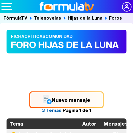
FórmulaTV
Telenovelas
Hijas de la Luna
Foros
FICHA
CRÍTICAS
COMUNIDAD
FORO HIJAS DE LA LUNA
Nuevo mensaje
3 Temas
Página
1
de
1
Autor
Mensajes
Tema