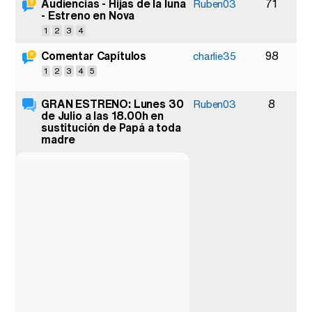
Audiencias - Hijas de la luna
71
Ruben03
- Estreno en Nova
0
2
1
2
3
4
Comentar Capítulos
98
charlie35
c
0
1
2
3
4
5
2
GRAN ESTRENO: Lunes 30
8
Ruben03
de Julio a las 18.00h en
3
sustitución de Papá a toda
2
madre