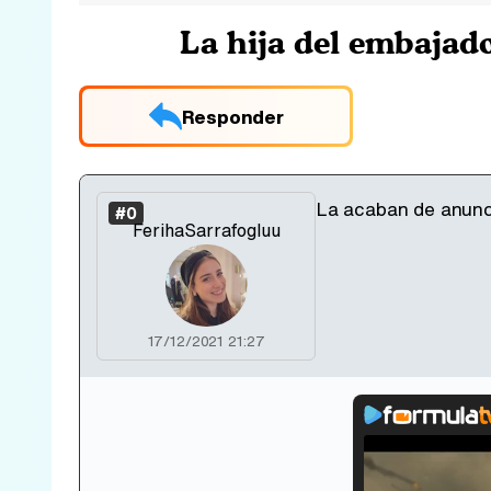
La hija del embajado
Responder
La acaban de anunci
#0
FerihaSarrafogluu
17/12/2021 21:27