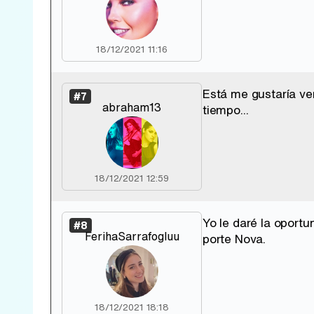
18/12/2021 11:16
Está me gustaría ve
#7
abraham13
tiempo...
18/12/2021 12:59
Yo le daré la oport
#8
FerihaSarrafogluu
porte Nova.
18/12/2021 18:18