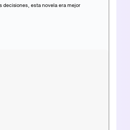
 decisiones, esta novela era mejor
Tráiler de la tercera temporada de 'The Walking Dead: Dead City' de AMC+
Canción ganadora de Eurovisión 2026: DARA con "Bangaranga" por Bulgaria