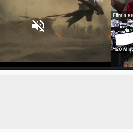
d
:
%
/
Unmute