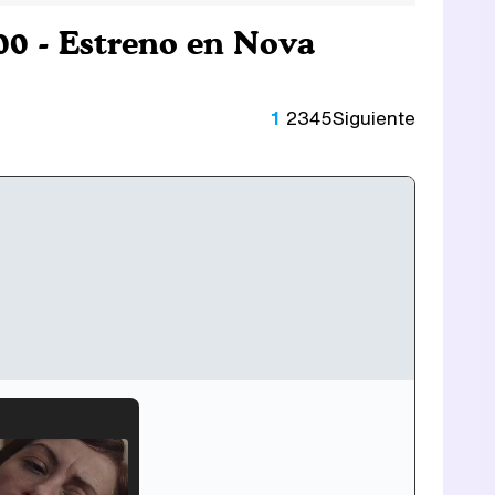
:00 - Estreno en Nova
1
2
3
4
5
Siguiente