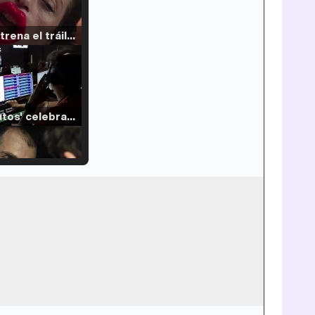
Filmin estrena el tráiler de 'Millennial Mal', su nueva comedia universitaria de la mano de Lorena Iglesias
'120 Minutos' celebra sus 2.000 programas en Telemadrid con un vídeo del día a día en la redacción
Tráiler de '33 días', la nueva serie de Atresplayer con Julián Villagrán y José Manuel Poga
Tráiler en catalán de 'Ravalear', la nueva serie de HBO Max sobre los fondos buitre