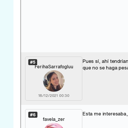
Pues sí, ahí tendr
#5
FerihaSarrafogluu
que no se haga pes
18/12/2021 00:30
Esta me interesaba,
#6
favela_zer