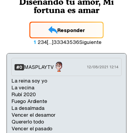
Diseñando tu amor, Mi
fortuna es amar
Responder
1
2
3
4
[...]
33
34
35
36
Siguiente
MASPLAYTV
#0
12/08/2021 12:14
La reina soy yo
La vecina
Rubí 2020
Fuego Ardiente
La desalmada
Vencer el desamor
Quererlo todo
Vencer el pasado