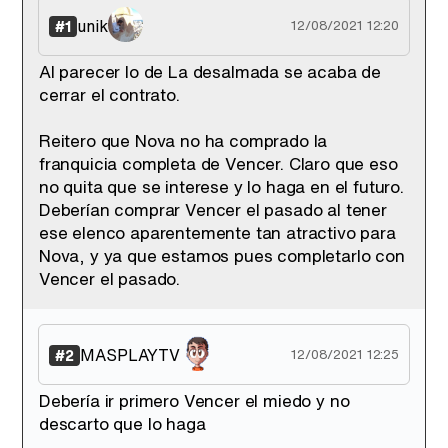
unik
#1
12/08/2021 12:20
Al parecer lo de La desalmada se acaba de
cerrar el contrato.
Tráiler de '33 días', la nueva serie de Atresplayer con Julián Villagrán y José Manuel Poga
Reitero que Nova no ha comprado la
franquicia completa de Vencer. Claro que eso
no quita que se interese y lo haga en el futuro.
Deberían comprar Vencer el pasado al tener
Tráiler en catalán de 'Ravalear', la nueva serie de HBO Max sobre los fondos buitre
ese elenco aparentemente tan atractivo para
Nova, y ya que estamos pues completarlo con
Vencer el pasado.
Tráiler de la tercera temporada de 'The Walking Dead: Dead City' de AMC+
MASPLAYTV
#2
12/08/2021 12:25
Debería ir primero Vencer el miedo y no
descarto que lo haga