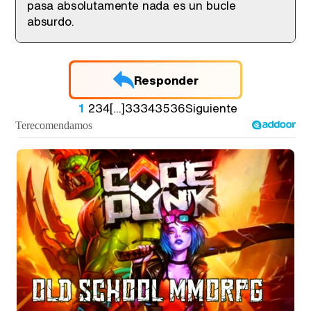
pasa absolutamente nada es un bucle
absurdo.
Responder
1
2
3
4
[...]
33
34
35
36
Siguiente