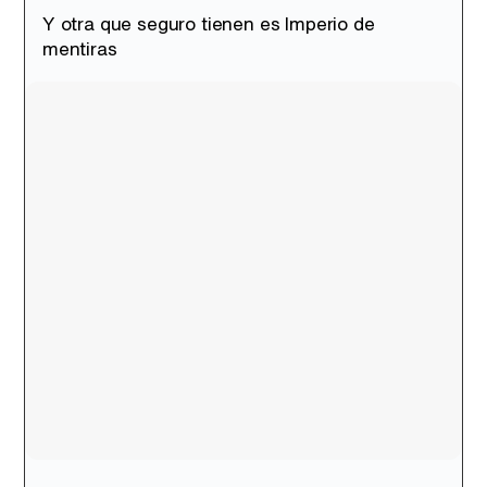
Canción ganadora de Eurovisión 2026: DARA con "Bangaranga" por Bulgaria
Y otra que seguro tienen es Imperio de
mentiras