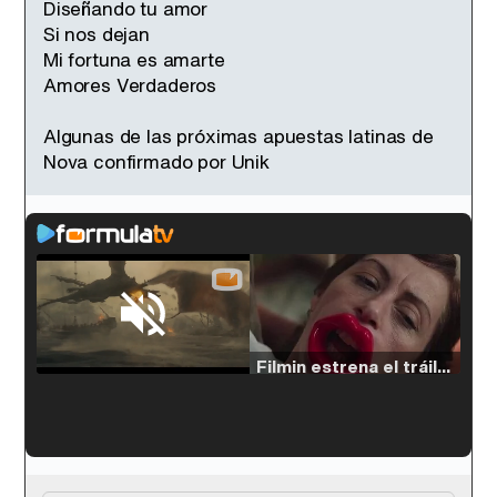
Diseñando tu amor
Si nos dejan
Mi fortuna es amarte
Amores Verdaderos
Algunas de las próximas apuestas latinas de
Nova confirmado por Unik
Loaded
:
38.64%
/
Unmute
Filmin estrena el tráiler de 'Millennial Mal', su nueva comedia universitaria de la mano de Lorena Iglesias
'120 Minutos' celebra sus 2.000 programas en Telemadrid con un vídeo del día a día en la redacción