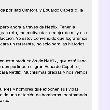
por Itatí Cantoral y Eduardo Capetillo, la
Tráiler de la tercera temporada de 'The Walking Dead: Dead City' de AMC+
ro ahora a través de Netflix. Tener la
gran reto, me motiva dar lo mejor de mí y ese
oducción. Yo estoy convencido que lograremos
cará un referente, no solo para las historias
Canción ganadora de Eurovisión 2026: DARA con "Bangaranga" por Bulgaria
.
en esta producción de Netflix, que está llena
 compartir con el gran Eduardo Capetillo,
para Netflix. Muchísimas gracias y nos vemos
ujeres y hombres que exponen sus vidas
uera de una estación de bomberos, conformada
laza».