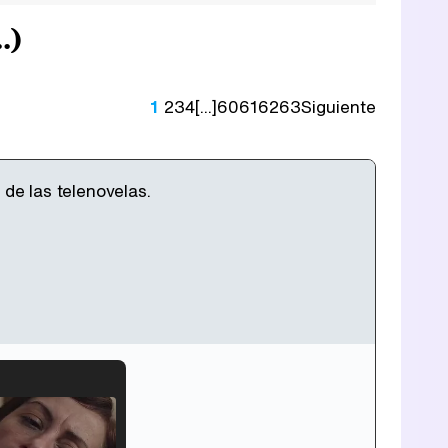
.)
1
2
3
4
[...]
60
61
62
63
Siguiente
 de las telenovelas.