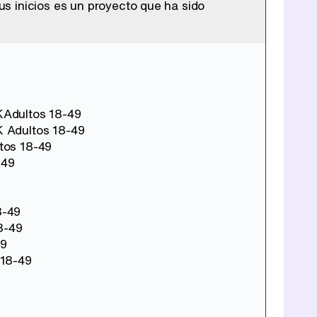
s inicios es un proyecto que ha sido
KAdultos 18-49
K Adultos 18-49
tos 18-49
-49
8-49
8-49
49
 18-49