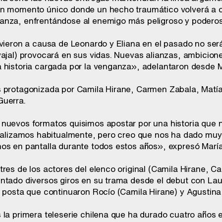
n momento único donde un hecho traumático volverá a ca
anza, enfrentándose al enemigo más peligroso y podero
ivieron a causa de Leonardo y Eliana en el pasado no se
vajal) provocará en sus vidas. Nuevas alianzas, ambicion
 historia cargada por la venganza», adelantaron desde 
 protagonizada por Camila Hirane, Carmen Zabala, Matía
Guerra.
nuevos formatos quisimos apostar por una historia que no
realizamos habitualmente, pero creo que nos ha dado muy
os en pantalla durante todos estos años», expresó Marí
tres de los actores del elenco original (Camila Hirane, 
ntado diversos giros en su trama desde el debut con Lau
, posta que continuaron Rocío (Camila Hirane) y Agustin
la primera teleserie chilena que ha durado cuatro años e