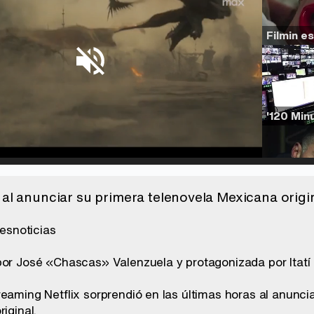
d
:
%
/
Unmute
 al anunciar su primera telenovela Mexicana origi
por José «Chascas» Valenzuela y protagonizada por Itatí 
reaming Netflix sorprendió en las últimas horas al anunc
iginal.