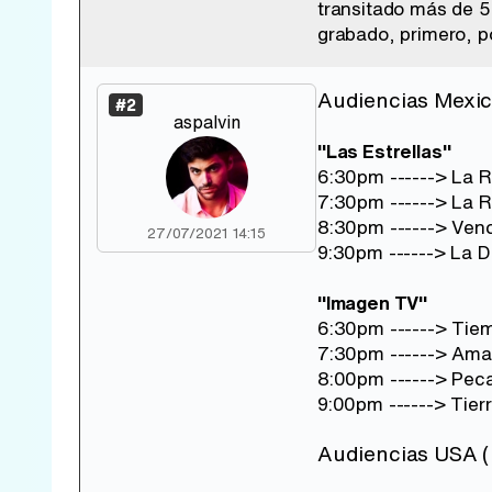
transitado más de 5
grabado, primero, p
Audiencias Mexico
#2
aspalvin
"Las Estrellas"
6:30pm ------> La 
7:30pm ------> La 
8:30pm ------> Ven
27/07/2021 14:15
9:30pm ------> La 
"Imagen TV"
6:30pm ------> Tie
7:30pm ------> Amar
8:00pm ------> Peca
9:00pm ------> Tier
Audiencias USA ( 