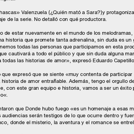
ascas» Valenzuela (¿Quién mató a Sara?)y protagonizada 
aje de la serie. No detalló con qué productora.
 de estar nuevamente en el mundo de los melodramas, pe
na historia que promete tanta adrenalina, sin duda es un 
tenemos todas las personas que participamos en esta pr
que cautivará a todo el público y que sin duda alguna mar
 todas las historias de amor», expresó Eduardo Capetillo
ó que expresó que se siente «muy contenta de participar 
 historia de amor entrañable. Además, tengo el orgullo de
, con este gran equipo e historia, vamos a ser un éxito 
o«.
antaron que Donde hubo fuego «es un homenaje a esas m
as audiencias serán testigos de lo que ocurre dentro y f
nco, donde el misterio, la aventura y el romance se entre