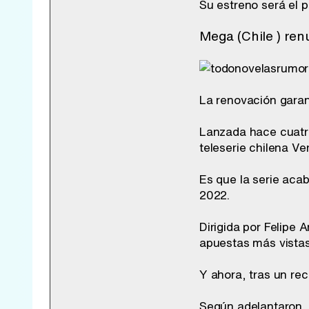
Su estreno será el 
Mega (Chile ) re
La renovación garant
Lanzada hace cuatro
teleserie chilena V
Es que la serie acab
2022.
Dirigida por Felipe 
apuestas más vistas 
Y ahora, tras un re
Según adelantaron, 