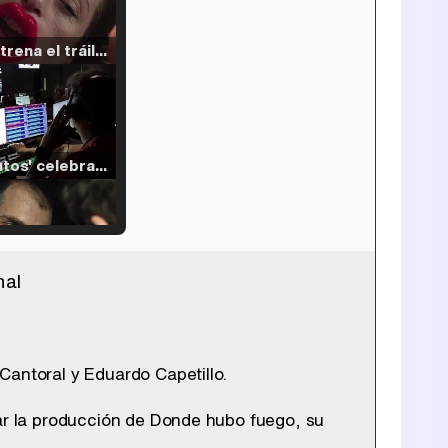
Filmin estrena el tráiler de 'Millennial Mal', su nueva comedia universitaria de la mano de Lorena Iglesias
'120 Minutos' celebra sus 2.000 programas en Telemadrid con un vídeo del día a día en la redacción
nal
Tráiler de '33 días', la nueva serie de Atresplayer con Julián Villagrán y José Manuel Poga
Cantoral y Eduardo Capetillo.
Tráiler en catalán de 'Ravalear', la nueva serie de HBO Max sobre los fondos buitre
iar la producción de Donde hubo fuego, su