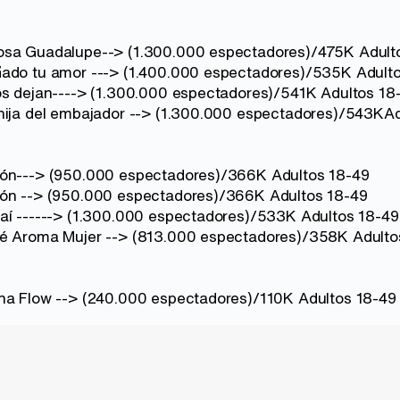
osa Guadalupe--> (1.300.000 espectadores)/475K Adult
ñado tu amor ---> (1.400.000 espectadores)/535K Adult
os dejan----> (1.300.000 espectadores)/541K Adultos 18
hija del embajador --> (1.300.000 espectadores)/543KA
lón---> (950.000 espectadores)/366K Adultos 18-49
lón --> (950.000 espectadores)/366K Adultos 18-49
aí ------> (1.300.000 espectadores)/533K Adultos 18-49
fé Aroma Mujer --> (813.000 espectadores)/358K Adulto
ina Flow --> (240.000 espectadores)/110K Adultos 18-49