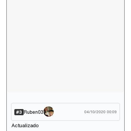
Tráiler de la tercera temporada de 'The Walking Dead: Dead City' de AMC+
Canción ganadora de Eurovisión 2026: DARA con "Bangaranga" por Bulgaria
Ruben03
#3
04/10/2020 00:09
Actualizado