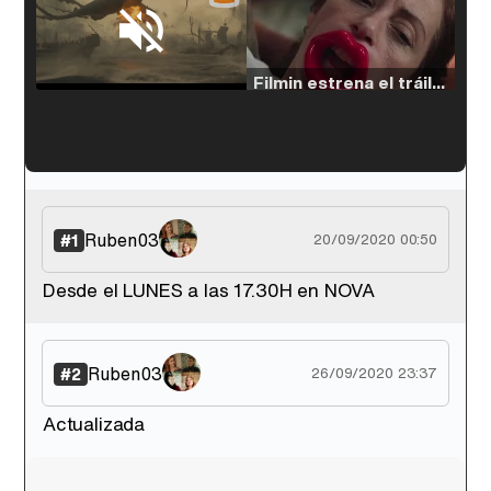
Loaded
:
38.64%
/
Unmute
Filmin estrena el tráiler de 'Millennial Mal', su nueva comedia universitaria de la mano de Lorena Iglesias
'120 Minutos' celebra sus 2.000 programas en Telemadrid con un vídeo del día a día en la redacción
Ruben03
#1
20/09/2020 00:50
Desde el LUNES a las 17.30H en NOVA
Tráiler de '33 días', la nueva serie de Atresplayer con Julián Villagrán y José Manuel Poga
Ruben03
#2
26/09/2020 23:37
Actualizada
Tráiler en catalán de 'Ravalear', la nueva serie de HBO Max sobre los fondos buitre