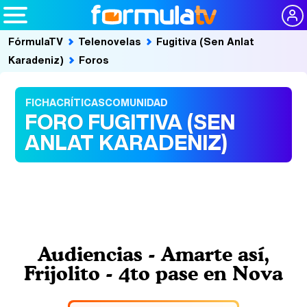
FórmulaTV
Telenovelas
Fugitiva (Sen Anlat
Karadeniz)
Foros
FICHA
CRÍTICAS
COMUNIDAD
FORO FUGITIVA (SEN
ANLAT KARADENIZ)
Audiencias - Amarte así,
Frijolito - 4to pase en Nova