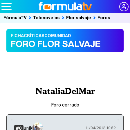
FórmulaTV
Telenovelas
Flor salvaje
Foros
FICHA
CRÍTICAS
COMUNIDAD
FORO FLOR SALVAJE
NataliaDelMar
Foro cerrado
unik
#0
11/04/2012 10:52