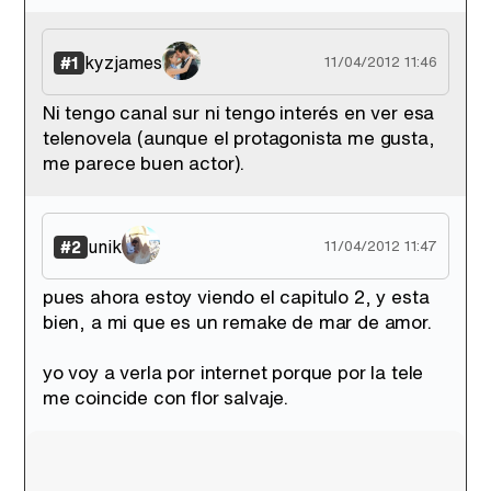
'120 Minutos' celebra sus 2.000 programas en Telemadrid con un vídeo del día a día en la redacción
kyzjames
#1
11/04/2012 11:46
Ni tengo canal sur ni tengo interés en ver esa
telenovela (aunque el protagonista me gusta,
Tráiler de '33 días', la nueva serie de Atresplayer con Julián Villagrán y José Manuel Poga
me parece buen actor).
unik
#2
11/04/2012 11:47
Tráiler en catalán de 'Ravalear', la nueva serie de HBO Max sobre los fondos buitre
pues ahora estoy viendo el capitulo 2, y esta
bien, a mi que es un remake de mar de amor.
yo voy a verla por internet porque por la tele
me coincide con flor salvaje.
Tráiler de la tercera temporada de 'The Walking Dead: Dead City' de AMC+