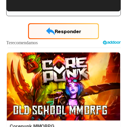
'120 Minutos' celebra sus 2.000 programas en Telemadrid con un vídeo del día a día en la redacción
Responder
Tráiler de '33 días', la nueva serie de Atresplayer con Julián Villagrán y José Manuel Poga
Tráiler en catalán de 'Ravalear', la nueva serie de HBO Max sobre los fondos buitre
Tráiler de la tercera temporada de 'The Walking Dead: Dead City' de AMC+
Corepunk MMORPG