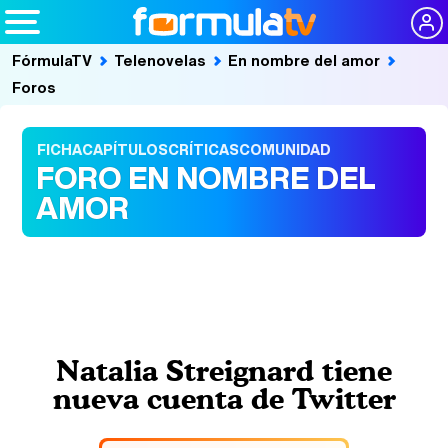
FórmulaTV
Telenovelas
En nombre del amor
Foros
FICHA
CAPÍTULOS
CRÍTICAS
COMUNIDAD
FORO EN NOMBRE DEL
AMOR
Natalia Streignard tiene
nueva cuenta de Twitter