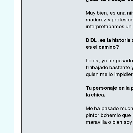
Muy bien, es una ni
madurez y profesion
interprétabamos un 
DiDi... es la histor
es el camino?
Lo es, yo he pasado
trabajado bastante 
quien me lo impidier
Tu personaje en la 
la chica.
Me ha pasado muchís
pintor bohemio que 
maravilla o bien so