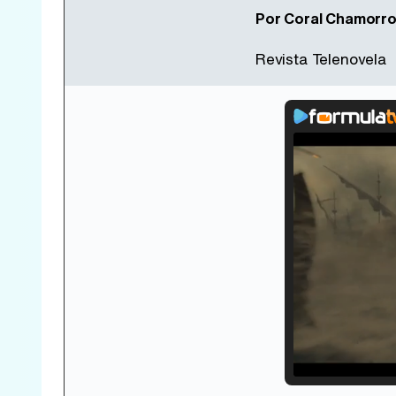
Por Coral Chamorro 
Revista Telenovela
Loade
33.30