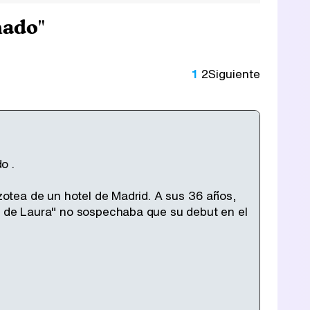
nado"
1
2
Siguiente
o .
azotea de un hotel de Madrid. A sus 36 años,
ad de Laura" no sospechaba que su debut en el