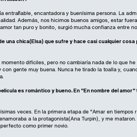
ña entrañable, encantadora y buenísima persona. La ad
alidad. Además, nos hicimos buenos amigos, estar fuera
amor tan puro y bonito, surgió mucha confianza entre no
ia de una chica(Elsa) que sufre y hace casi cualquier cos
 momento difíciles, pero no cambiaría nada de lo que h
y con gente muy buena. Nunca he tirado la toalla y, cua
a.
película es romántico y bueno. En "En nombre del amor"
imas veces. En la primera etapa de "Amar en tiempos r
enamoraba a la protagonista(Ana Turpin), y me mataron.
y perfecto como primer novio.