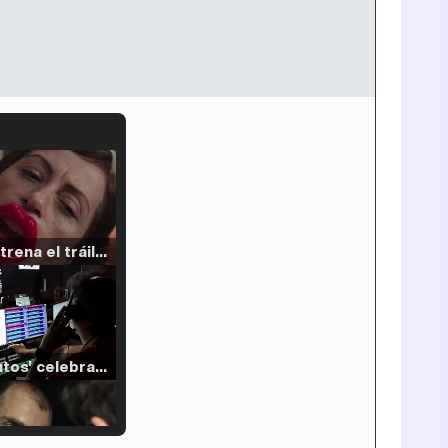
Filmin estrena el tráiler de 'Millennial Mal', su nueva comedia universitaria de la mano de Lorena Iglesias
'120 Minutos' celebra sus 2.000 programas en Telemadrid con un vídeo del día a día en la redacción