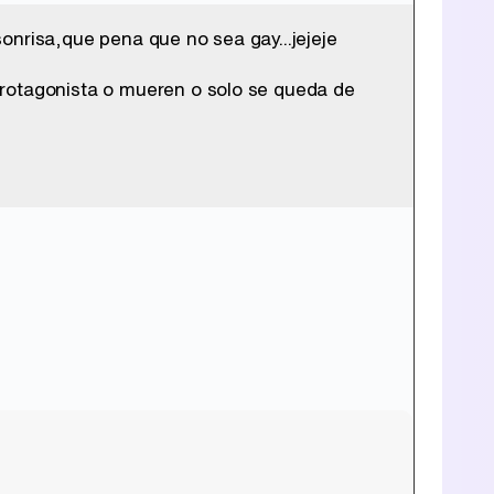
onrisa,que pena que no sea gay...jejeje
Tráiler de '33 días', la nueva serie de Atresplayer con Julián Villagrán y José Manuel Poga
protagonista o mueren o solo se queda de
Tráiler en catalán de 'Ravalear', la nueva serie de HBO Max sobre los fondos buitre
Tráiler de la tercera temporada de 'The Walking Dead: Dead City' de AMC+
Canción ganadora de Eurovisión 2026: DARA con "Bangaranga" por Bulgaria