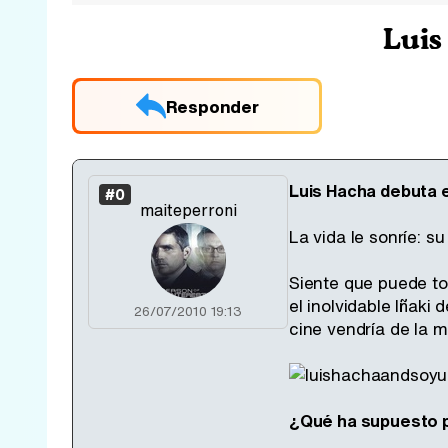
Luis
Responder
Luis Hacha debuta e
#0
maiteperroni
La vida le sonríe: 
Siente que puede toc
el inolvidable Iñak
26/07/2010 19:13
cine vendría de la 
¿Qué ha supuesto pa