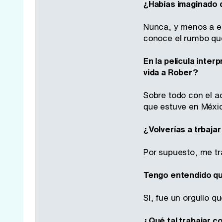
¿Habías imaginado q
Nunca, y menos a e
conoce el rumbo que
En la película inte
vida a Rober?
Sobre todo con el a
que estuve en Méxic
¿Volverías a trbajar 
Por supuesto, me tr
Tengo entendido qu
Sí, fue un orgullo q
¿Qué tal trabajar c