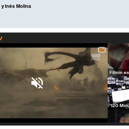
y Inés Molina
d
:
%
/
Unmute